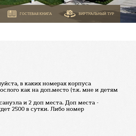
ГОСТЕВАЯ КНИГА
ВИРТУАЛЬНЫЙ ТУР
уйста, в каких номерах корпуса
слого как на доп.место (т.к. мне и детям
анузла и 2 доп места. Доп места -
удет 2500 в сутки. Либо номер