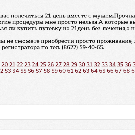
 вас полечиться 21 день вместе с мужем.Прочл
огие процедуры мне просто нельзя.А которые в
ьзя ли купить путевку на 21день без лечения,
 вы не сможете приобрести просто проживание,
регистратора по тел. (8622) 59-40-65.
20
21
22
23
24
25
26
27
28
29
30
31
32
33
34
35
36
52
53
54
55
56
57
58
59
60
61
62
63
64
65
66
67
68
6