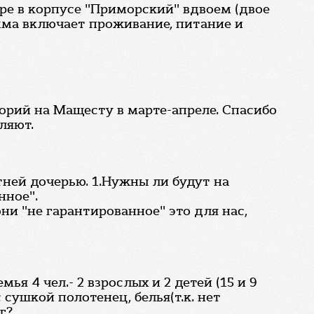
ре в корпусе "Приморский" вдвоем (двое
умма включает проживание, питание и
торий на Мащесту в марте-апреле. Спасибо
ляют.
тней дочерью. 1.Нужны ли будут на
нное".
ни "не гарантированное" это для нас,
ья 4 чел.- 2 взрослых и 2 детей (15 и 9
сушкой полотенец, белья(т.к. нет
г?