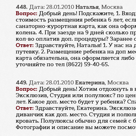
448.
Дата: 28.01.2010
Наталья
, Москва
Вопрос:
Добрый день! Подскажите, 1. Вхо
стоимость размещения ребенка 6 лет, если
санаторно-курортная карта, как она офор
колена. 4. При заезде на 9 дней сколько
кол-во оплатив доп. процедуры? Заранее с
Ответ:
Здравствуйте, Наталья! 1. У нас н
путевку. 2. Размещение ребенка на доп ме
карта обязательна, она оформляется либо 
уточняйте по тел (8622) 59-40-65.
449.
Дата: 28.01.2010
Екатерина
, Москва
Вопрос:
Добрый день! Хотим отдохнуть в
Эксклюзив, Студия или полулюкс? по цене 
лет. Какое доп. место будет у ребенка? Сп
Ответ:
Здравствуйте, Екатерина. Эксклюзи
диванчик как доп. место. Студия и полюлю
кровать. Полулюксы обычно для семей с 
Фотографии и описание вы можете посмотр