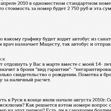
 апреле 2010 в одноместном стандартном номе
о стоимость за номер будет 2 750 руб и эта с
по какому графику будет ходит автобус из сана
м врач назначает Мацесту, так автобус и отправ
вск
 отдохнуть у Вас в марте вместе с моей 14- ле
значит в брони "вид гарантии"- "негарантирова
лько свидетельство о рождении. Пометка в бро
у за наличный расчет.
 в Руси в конце июля-начале августа 2010г. Сем
склюзив? Как решается вэтом номере вопрос с 
р на этот период? Есть ли в санатории боулин