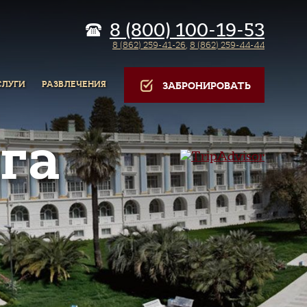
8 (800) 100-19-53
8 (862) 259-41-26
,
8 (862) 259-44-44
СЛУГИ
РАЗВЛЕЧЕНИЯ
ЗАБРОНИРОВАТЬ
га