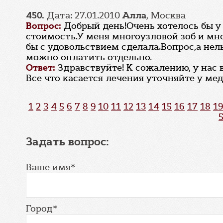
450.
Дата: 27.01.2010
Алла
, Москва
Вопрос:
Добрый день!Очень хотелось бы у
стоимость.У меня многоузловой зоб и мн
бы с удовольствием сделала.Вопрос,а нел
можно оплатить отдельно.
Ответ:
Здравствуйте! К сожалению, у нас
Все что касается лечения уточняйте у мед 
1
2
3
4
5
6
7
8
9
10
11
12
13
14
15
16
17
18
19
Задать вопрос:
Ваше имя*
Город*