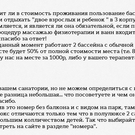
дит ли в стоимость проживания пользование бас
 отдыхать "двое взрослых и ребенок " в 3 корпус
мляется, и является ли она обязательной, если
 процедур массажа.ю физиотерапии и ванн входит
пасибо за ответ!
а данный момент работают 2 бассейна с обычной
сте будет 50% от полной стоимости места (т.е. 
у нас на месте за 1000р, либо у вашего терапевт
 вашем санатории, но не можем определиться с
разница небольшая... что посоветуете и чем он
асибо.
в это номер без балкона и с видом на парк, та
кс отличаются только тем что в полулюксе 2 са
большим колличеством детей. Так что выбирай
еть на сайте в разделе "номера".