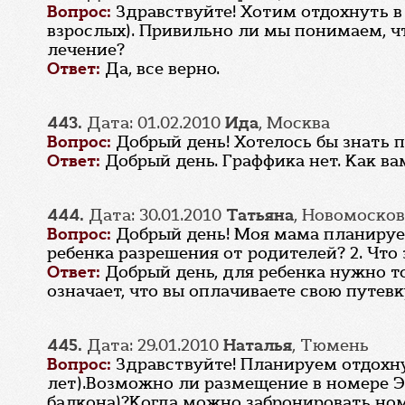
Вопрос:
Здравствуйте! Хотим отдохнуть в
взрослых). Привильно ли мы понимаем, чт
лечение?
Ответ:
Да, все верно.
443.
Дата: 01.02.2010
Ида
, Москва
Вопрос:
Добрый день! Хотелось бы знать 
Ответ:
Добрый день. Граффика нет. Как ва
444.
Дата: 30.01.2010
Татьяна
, Новомоско
Вопрос:
Добрый день! Моя мама планирует
ребенка разрешения от родителей? 2. Что 
Ответ:
Добрый день, для ребенка нужно то
означает, что вы оплачиваете свою путевк
445.
Дата: 29.01.2010
Наталья
, Тюмень
Вопрос:
Здравствуйте! Планируем отдохнуть
лет).Возможно ли размещение в номере Эк
балкона)?Когда можно забронировать номе