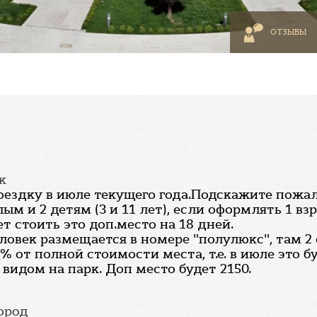
ОТЗЫВЫ
к
оездку в июле текущего года.Подскажите пожал
 и 2 детям (3 и 11 лет), если оформлять 1 взро
ет стоить это доп.место на 18 дней.
ловек размещается в номере "полулюкс", там 2 с
% от полной стоимости места, т.е. в июле это б
 видом на парк. Доп место будет 2150.
ород