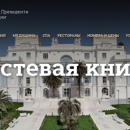
 Президента
ции
РИЙ
МЕДИЦИНА
СПА
РЕСТОРАНЫ
НОМЕРА И ЦЕНЫ
У
остевая кни