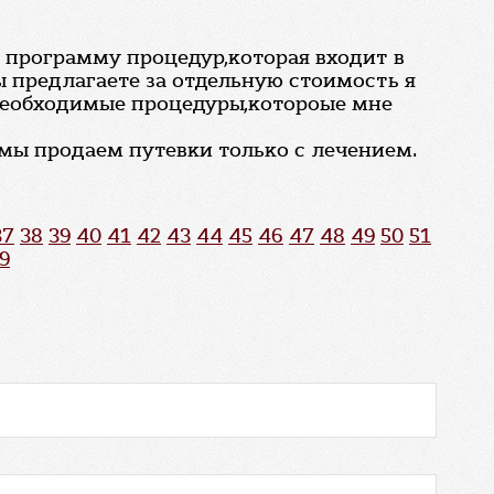
а программу процедур,которая входит в
ы предлагаете за отдельную стоимость я
а необходимые процедуры,котороые мне
 мы продаем путевки только с лечением.
37
38
39
40
41
42
43
44
45
46
47
48
49
50
51
9