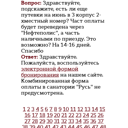
Вопрос:
Здравствуйте,
подскажите, есть ли еще
путевки на июнь в 3 корпус 2-
хместный номер? Част оплаты
будет переведена через
"Нефтеполис", а часть
наличными по приезду. Это
возможно? На 14-16 дней.
Спасибо
Ответ:
Здравствуйте.
Пожалуйста, воспользуйтесь
электронной формой
бронирования
на нашем сайте.
Комбинированная форма
оплаты в санатории "Русь" не
предусмотрена.
1
2
3
4
5
6
7
8
9
10
11
12
13
14
15
16
17
18
19
20
21
22
23
24
25
26
27
28
29
30
31
32
33
34
35
36
37
38
39
40
41
42
43
44
45
46
47
48