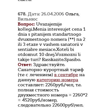
678.
Дата: 26.04.2006
Oльга
,
Вильнюс
Вопрос:
Uvazajemije
kollegi.Menia interesujet cena 1
dnia s pitanijem standartnogo
dvuxmestnogo nomera (**) na 2
ili 3 etaze v vashem sanatorii v
sentiabre mesiace.Xoteli bi
otdoxnut 10 dnej.Vozmozni li
takije turi? Rasskazite.Spasibo.
Ответ:
Здравствуйте.
Санаторно-курортный тариф
(т.е с лечением)
в сентябре
на
данную
категорию номера
составляет: 2260руб./чел, т.е.
полная стоимость
двухместного номера = 2260*2
= 4520руб./номер,
следовательно 22600руб.\чел.