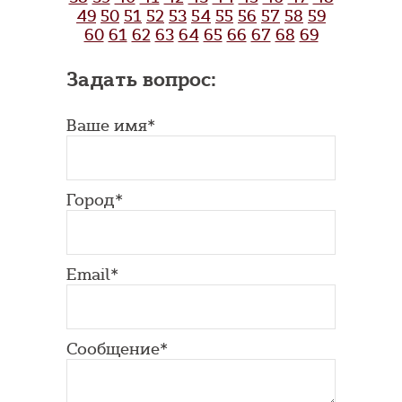
49
50
51
52
53
54
55
56
57
58
59
60
61
62
63
64
65
66
67
68
69
Задать вопрос:
Ваше имя*
Город*
Email*
Сообщение*