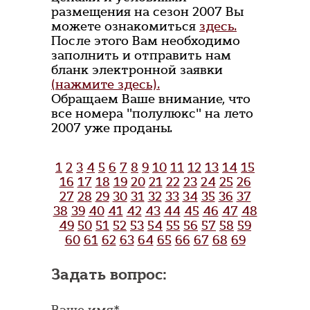
размещения на сезон 2007 Вы
можете ознакомиться
здесь.
После этого Вам необходимо
заполнить и отправить нам
бланк электронной заявки
(нажмите здесь).
Обращаем Ваше внимание, что
все номера "полулюкс" на лето
2007 уже проданы.
1
2
3
4
5
6
7
8
9
10
11
12
13
14
15
16
17
18
19
20
21
22
23
24
25
26
27
28
29
30
31
32
33
34
35
36
37
38
39
40
41
42
43
44
45
46
47
48
49
50
51
52
53
54
55
56
57
58
59
60
61
62
63
64
65
66
67
68
69
Задать вопрос:
Ваше имя*