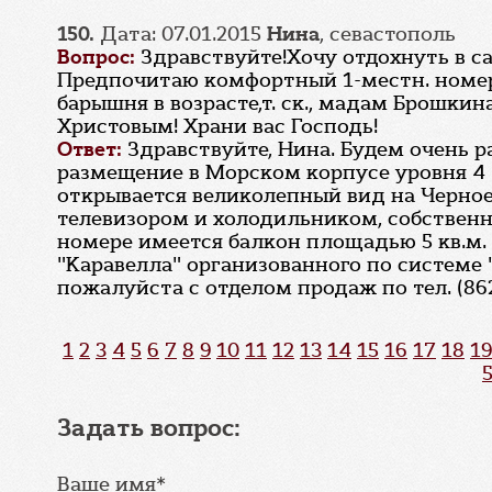
150.
Дата: 07.01.2015
Нина
, севастополь
Вопрос:
Здравствуйте!Хочу отдохнуть в са
Предпочитаю комфортный 1-местн. номер 
барышня в возрасте,т. ск., мадам Брошки
Христовым! Храни вас Господь!
Ответ:
Здравствуйте, Нина. Будем очень 
размещение в Морском корпусе уровня 4 
открывается великолепный вид на Черное
телевизором и холодильником, собствен
номере имеется балкон площадью 5 кв.м.
"Каравелла" организованного по системе
пожалуйста с отделом продаж по тел. (862
1
2
3
4
5
6
7
8
9
10
11
12
13
14
15
16
17
18
19
Задать вопрос:
Ваше имя*