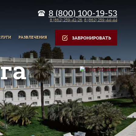
8 (800) 100-19-53
8 (862) 259-41-26
,
8 (862) 259-44-44
СЛУГИ
РАЗВЛЕЧЕНИЯ
ЗАБРОНИРОВАТЬ
га