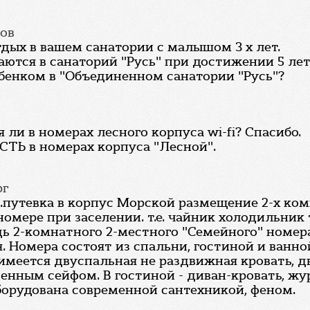
ров
дых в вашем санатории с малышом 3 х лет.
аются в санаторий "Русь" при достижении 5 ле
ебенком в "Объединенном санатории "Русь"?
ли в номерах лесного корпуса wi-fi? Спасибо.
 ЕСТЬ в номерах корпуса "Лесной".
рг
.путевка в корпус Морской размещение 2-х ком
омере при заселении. т.е. чайник холодильник т
 2-комнатного 2-местного "Семейного" номера -
. Номера состоят из спальни, гостиной и ванн
е имеется двуспальная не раздвижная кровать, 
оенным сейфом. В гостиной - диван-кровать, жу
орудована современной сантехникой, феном.