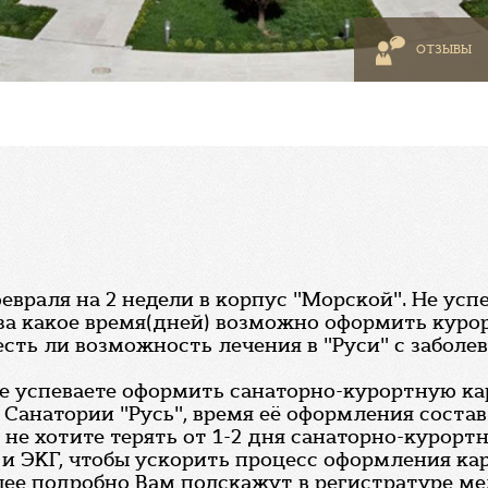
ОТЗЫВЫ
 февраля на 2 недели в корпус "Морской". Не у
за какое время(дней) возможно оформить курорт
есть ли возможность лечения в "Руси" с заболе
е успеваете оформить санаторно-курортную кар
анатории "Русь", время её оформления составл
ы не хотите терять от 1-2 дня санаторно-курор
 и ЭКГ, чтобы ускорить процесс оформления кар
ее подробно Вам подскажут в регистратуре меди