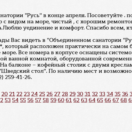
натории "Русь" в конце апреля. Посоветуйте . 
с видом на море, чистый , с хорошим ремонтом
на.Люблю уединение и комфорт. Спасибо всем, к
рады Вас видеть в "Объединенном санатории "Р
*, который расположен практически на самом б
 море. Все номера в корпусе оснащены систем
ной ванной комнатой, оборудованной современ
 На балконе – кофейный столик с двумя кресла
 "Шведский стол". По наличию мест и возможн
) 259-41-26.
20
21
22
23
24
25
26
27
28
29
30
31
32
33
34
35
36
52
53
54
55
56
57
58
59
60
61
62
63
64
65
66
67
68
6