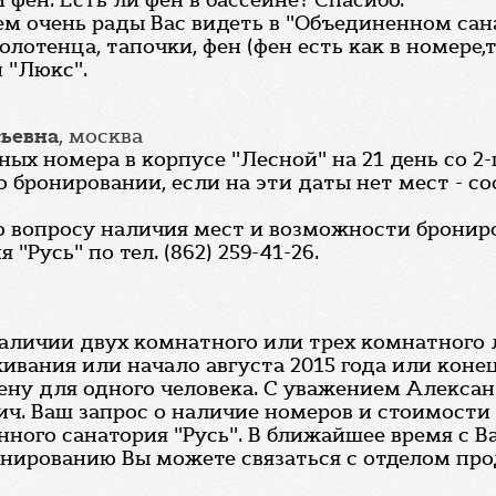
фен. Есть ли фен в бассейне? Спасибо.
ем очень рады Вас видеть в "Объединенном сан
лотенца, тапочки, фен (фен есть как в номере,т
и "Люкс".
сьевна
, москва
х номера в корпусе "Лесной" на 21 день со 2-г
о бронировании, если на эти даты нет мест - с
По вопросу наличия мест и возможности брони
Русь" по тел. (862) 259-41-26.
наличии двух комнатного или трех комнатного
вания или начало августа 2015 года или конец 
ну для одного человека. С уважением Алексан
ич. Ваш запрос о наличие номеров и стоимости
ного санатория "Русь". В ближайшее время с В
нированию Вы можете связаться с отделом прода