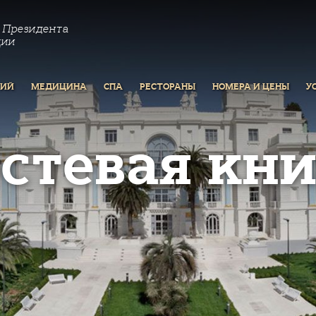
 Президента
ции
РИЙ
МЕДИЦИНА
СПА
РЕСТОРАНЫ
НОМЕРА И ЦЕНЫ
У
остевая кни