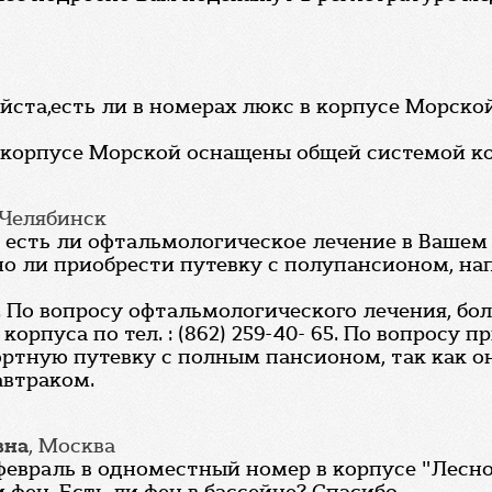
ста,есть ли в номерах люкс в корпусе Морско
 в корпусе Морской оснащены общей системой к
 Челябинск
ь, есть ли офтальмологическое лечение в Вашем
о ли приобрести путевку с полупансионом, нап
а. По вопросу офтальмологического лечения, б
рпуса по тел. : (862) 259-40- 65. По вопросу 
тную путевку с полным пансионом, так как она
автраком.
вна
, Москва
февраль в одноместный номер в корпусе "Лесной