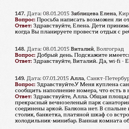
147.
Дата: 08.01.2015
Зяблицева Елена
, Ки
Вопрос:
Просьба написать возможен ли от
Ответ:
Здравствуйте, Елена. Дети приним
когда Вы планируете провести отдых с р
148.
Дата: 08.01.2015
Виталий
, Волгоград
Вопрос:
Добрый день. Подскажите имеется 
Ответ:
Здравствуйте, Виталий. Да, wi-fi -
149.
Дата: 07.01.2015
Алла
, Санкт-Петербу
Вопрос:
Здравствуйте.У Меня куплена сан
сообщить наполнение номера, что есть в н
Ответ:
Здравствуйте, Алла. Общая площадь
прекрасный вечнозеленый парк санатория
соединены аркой. Балкона нет. В спальн
столик, банкетка, платяной шкаф со встр
холодильник-минибар. Ванная комната об