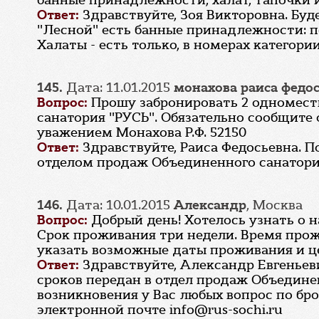
банные принадлежности, халат, тапочки и 
Ответ:
Здравствуйте, Зоя Викторовна. Буд
"Лесной" есть банные принадлежности: по
Халаты - есть только, в номерах категори
145.
Дата: 11.01.2015
монахова раиса федо
Вопрос:
Прошу забронировать 2 одноместны
санатория "РУСЬ". Обязательно сообщите 
уважением Монахова Р.Ф. 52150
Ответ:
Здравствуйте, Раиса Федосьевна. 
отделом продаж Объединенного санатория "
146.
Дата: 10.01.2015
Александр
, Москва
Вопрос:
Добрый день! Хотелось узнать о 
Срок проживания три недели. Время прожи
указать возможные даты проживания и це
Ответ:
Здравствуйте, Александр Евгеньев
сроков передан в отдел продаж Объединен
возникновения у Вас любых вопрос по бро
электронной почте info@rus-sochi.ru