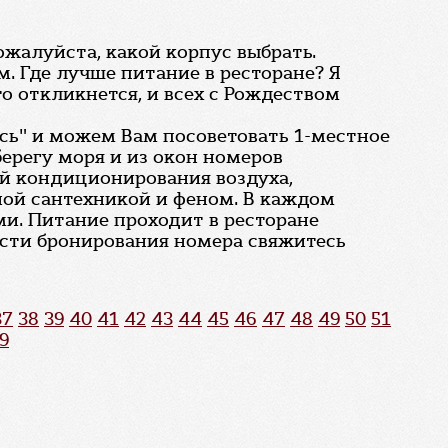
пожалуйста, какой корпус выбрать.
. Где лучше питание в ресторане? Я
то откликнется, и всех с Рождеством
усь" и можем Вам посоветовать 1-местное
ерегу моря и из окон номеров
ой кондиционирования воздуха,
ной сантехникой и феном. В каждом
ми. Питание проходит в ресторане
ости бронирования номера свяжитесь
37
38
39
40
41
42
43
44
45
46
47
48
49
50
51
9