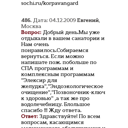
sochi.ru/korpavangard
486.
Дата: 04.12.2009
Eвгений
,
Москва
Вопрос:
Добрый день.Мы уже
отдыхали в вашем санатории и
Нам очень
понравилось.Собираемся
вернуться. Если можно
напишате пож. побольше по
СПА программам и
комплексным программам
"Элексир для
желудка","Эндоэкологическое
очищение","Позвоночник-ключ
к здоровью" ,а так же про
водолечебницу. Блольшое
спасибо !!! Жду ответа.
Ответ:
Здравствуйте! По всем
вопросам, касающимся