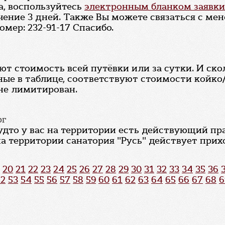
а, воспользуйтесь
электронным бланком заявки
ечение 3 дней. Также Вы можете связаться с м
мер: 232-91-17 Спасибо.
ют стоимость всей путёвки или за сутки. И ско
ные в таблице, соответствуют стоимости койко/
 не лимитирован.
рг
будто у вас на территории есть действующий пр
а территории санатория "Русь" действует прих
20
21
22
23
24
25
26
27
28
29
30
31
32
33
34
35
36
52
53
54
55
56
57
58
59
60
61
62
63
64
65
66
67
68
6