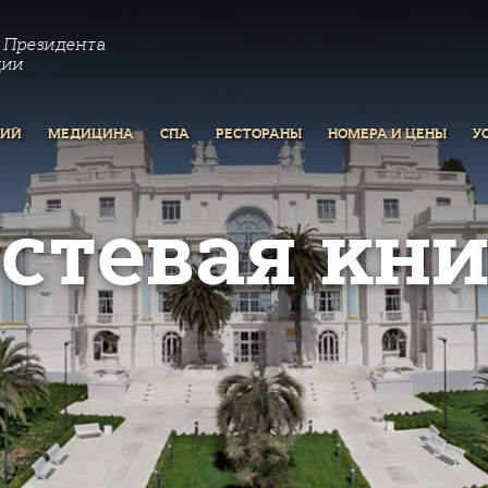
 Президента
ции
РИЙ
МЕДИЦИНА
СПА
РЕСТОРАНЫ
НОМЕРА И ЦЕНЫ
У
остевая кни