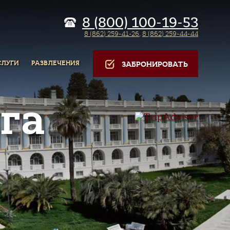
8 (800) 100-19-53
8 (862) 259-41-26
,
8 (862) 259-44-44
СЛУГИ
РАЗВЛЕЧЕНИЯ
ЗАБРОНИРОВАТЬ
га