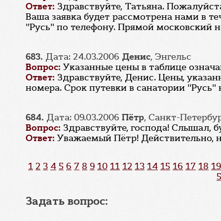
Ответ:
Здравствуйте, Татьяна. Пожалуйст
Ваша заявка будет рассмотрена нами в т
"Русь" по телефону. Прямой московский но
683.
Дата: 24.03.2006
Денис
, Энгельс
Вопрос:
Указанные цены в таблице означа
Ответ:
Здравствуйте, Денис. Цены, указан
номера. Срок путевки в санатории "Русь"
684.
Дата: 09.03.2006
Пётр
, Санкт-Петербу
Вопрос:
Здравствуйте, господа! Слышал, 
Ответ:
Уважаемый Пётр! Действительно, н
1
2
3
4
5
6
7
8
9
10
11
12
13
14
15
16
17
18
19
Задать вопрос: