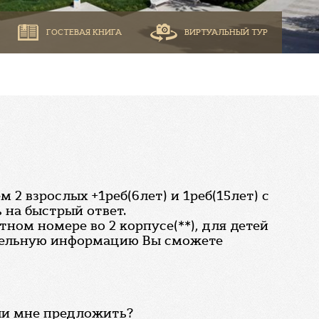
ГОСТЕВАЯ КНИГА
ВИРТУАЛЬНЫЙ ТУР
2 взрослых +1реб(6лет) и 1реб(15лет) с
ь на быстрый ответ.
ном номере во 2 корпусе(**), для детей
нительную информацию Вы сможете
гли мне предложить?