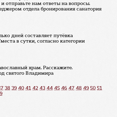
и отправьте нам ответы на вопросы.
енеджером отдела бронирования санатория
лько дней составляет путёвка
места в сутки, согласно категории
авославный храм. Расскажите.
од святого Владимира
37
38
39
40
41
42
43
44
45
46
47
48
49
50
51
9