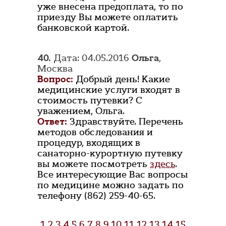
уже внесена предоплата, то по
приезду Вы можете оплатить
банковской картой.
40.
Дата: 04.05.2016
Ольга
,
Москва
Вопрос:
Добрый день! Какие
медицинские услуги входят в
стоимость путевки? С
уважением, Ольга.
Ответ:
Здравствуйте. Перечень
методов обследования и
процедур, входящих в
санаторно-курортную путевку
вы можете посмотреть
здесь
.
Все интересующие Вас вопросы
по медицине можно задать по
телефону (862) 259-40-65.
1
2
3
4
5
6
7
8
9
10
11
12
13
14
15