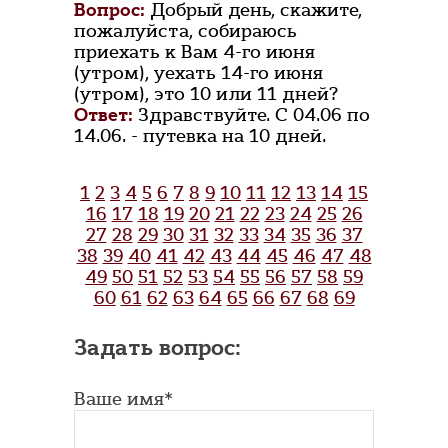
Вопрос:
Добрый день, скажите,
пожалуйста, собираюсь
приехать к Вам 4-го июня
(утром), уехать 14-го июня
(утром), это 10 или 11 дней?
Ответ:
Здравствуйте. С 04.06 по
14.06. - путевка на 10 дней.
1
2
3
4
5
6
7
8
9
10
11
12
13
14
15
16
17
18
19
20
21
22
23
24
25
26
27
28
29
30
31
32
33
34
35
36
37
38
39
40
41
42
43
44
45
46
47
48
49
50
51
52
53
54
55
56
57
58
59
60
61
62
63
64
65
66
67
68
69
Задать вопрос:
Ваше имя*