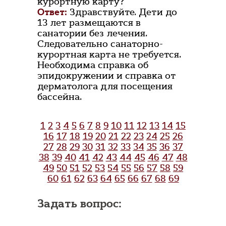
курортную карту?
Ответ:
Здравствуйте. Дети до
13 лет размещаются в
санатории без лечения.
Следовательно санаторно-
курортная карта не требуется.
Необходима справка об
эпидокружении и справка от
дерматолога для посещения
бассейна.
1
2
3
4
5
6
7
8
9
10
11
12
13
14
15
16
17
18
19
20
21
22
23
24
25
26
27
28
29
30
31
32
33
34
35
36
37
38
39
40
41
42
43
44
45
46
47
48
49
50
51
52
53
54
55
56
57
58
59
60
61
62
63
64
65
66
67
68
69
Задать вопрос: