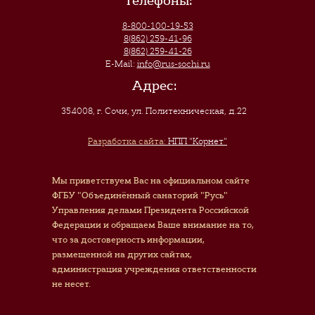
Телефоны:
8-800-100-19-53
8(862) 259-41-96
8(862) 259-41-26
E-Mail:
info@rus-sochi.ru
Адрес:
354008, г. Сочи
,
ул. Политехническая, д.22
Разработка сайта:
НПП "Корнет"
Мы приветствуем Вас на официальном сайте
ФГБУ "Объединённый санаторий "Русь"
Управления делами Президента Российской
Федерации и обращаем Ваше внимание на то,
что за достоверность информации,
размещенной на других сайтах,
администрация учреждения ответственности
не несет.