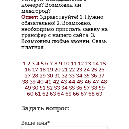
номере? Возможен ли
межгород?
Ответ:
Здравствуйте! 1. Нужно
обязательно! 2. Возможно,
необходимо прислать заявку на
трансфер с нашего сайта. 3.
Возможны любые звонки. Связь
платная.
1
2
3
4
5
6
7
8
9
10
11
12
13
14
15
16
17
18
19
20
21
22
23
24
25
26
27
28
29
30
31
32
33
34
35
36
37
38
39
40
41
42
43
44
45
46
47
48
49
50
51
52
53
54
55
56
57
58
59
60
61
62
63
64
65
66
67
68
69
Задать вопрос:
Ваше имя*