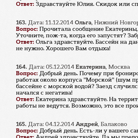
Ответ:
Здравствуйте Юлия. Скидок или сп
163.
Дата: 11.12.2014
Ольга
, Нижний Новго
Вопрос:
Прочитала сообщение Екатерины, 
Уточните, пож-та, когда его запустят? За
Ответ:
Ольга здравствуйте. Бассейн на да
не нужно. Хорошего Вам отдыха!
164.
Дата: 05.12.2014
Екатерина
, Москва
Вопрос:
Добрый день. Почему при бронир
работах около корпуса "Морской" (шум 
бассейне с морской водой? Заезд случился
начался с негатива!
Ответ:
Екатерина здравствуйте. На терри
работы не ведутся. Возможно, это все про
165.
Дата: 04.12.2014
Андрей
, Балаково
Вопрос:
Добрый день. Есть-ли у вашего с
Ответ:
Андрей здравствуйте. Да мы предост