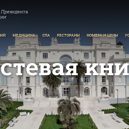
 Президента
ции
РИЙ
МЕДИЦИНА
СПА
РЕСТОРАНЫ
НОМЕРА И ЦЕНЫ
У
остевая кни