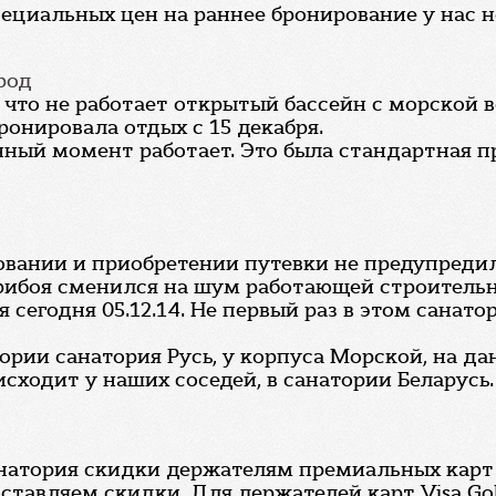
ециальных цен на раннее бронирование у нас н
род
что не работает открытый бассейн с морской в
бронировала отдых с 15 декабря.
нный момент работает. Это была стандартная п
овании и приобретении путевки не предупред
прибоя сменился на шум работающей строитель
 сегодня 05.12.14. Не первый раз в этом санато
тории санатория Русь, у корпуса Морской, на 
исходит у наших соседей, в санатории Беларусь.
анатория скидки держателям премиальных карт
авляем скидки. Для держателей карт Visa Gold - 