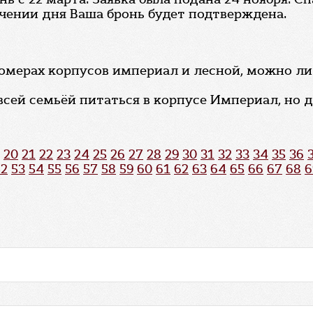
ечении дня Ваша бронь будет подтверждена.
омерах корпусов империал и лесной, можно ли
всей семьёй питаться в корпусе Империал, но 
20
21
22
23
24
25
26
27
28
29
30
31
32
33
34
35
36
52
53
54
55
56
57
58
59
60
61
62
63
64
65
66
67
68
6