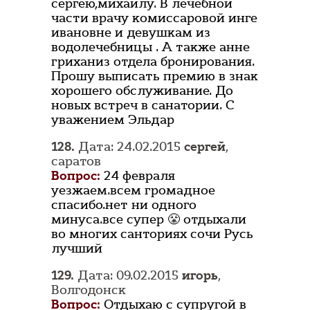
сергею,михаилу. В лечебной
части врачу комиссаровой инге
ивановне и девушкам из
водолечебницы . А также анне
гриханиз отдела бронирования.
Прошу выписать премию в знак
хорошего обслуживание. До
новых встреч в санатории. С
уважением Эльдар
128.
Дата: 24.02.2015
сергей
,
саратов
Вопрос:
24 февраля
уезжаем.всем громадное
спасибо.нет ни одного
минуса.все супер 😤 отдыхали
во многих санториях сочи Русь
лучший
129.
Дата: 09.02.2015
игорь
,
Волгодонск
Вопрос:
Отдыхаю с супругой в