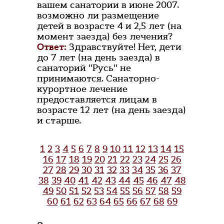
вашем санатории в июне 2007.
возможно ли размещение
детей в возрасте 4 и 2,5 лет (на
момент заезда) без лечения?
Ответ:
Здравствуйте! Нет, дети
до 7 лет (на день заезда) в
санаторий "Русь" не
принимаются. Санаторно-
курортное лечение
предоставляется лицам в
возрасте 12 лет (на день заезда)
и старше.
1
2
3
4
5
6
7
8
9
10
11
12
13
14
15
16
17
18
19
20
21
22
23
24
25
26
27
28
29
30
31
32
33
34
35
36
37
38
39
40
41
42
43
44
45
46
47
48
49
50
51
52
53
54
55
56
57
58
59
60
61
62
63
64
65
66
67
68
69