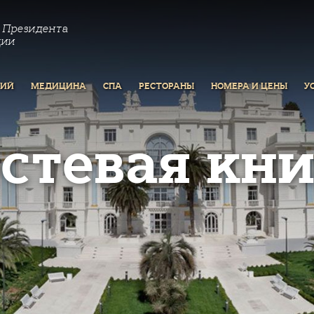
 Президента
ции
РИЙ
МЕДИЦИНА
СПА
РЕСТОРАНЫ
НОМЕРА И ЦЕНЫ
У
остевая кни