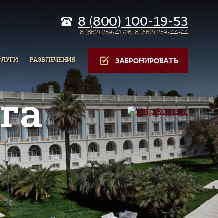
8 (800) 100-19-53
8 (862) 259-41-26
,
8 (862) 259-44-44
СЛУГИ
РАЗВЛЕЧЕНИЯ
ЗАБРОНИРОВАТЬ
га