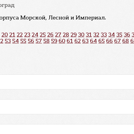
гоград
 корпуса Морской, Лесной и Империал.
20
21
22
23
24
25
26
27
28
29
30
31
32
33
34
35
36
52
53
54
55
56
57
58
59
60
61
62
63
64
65
66
67
68
6