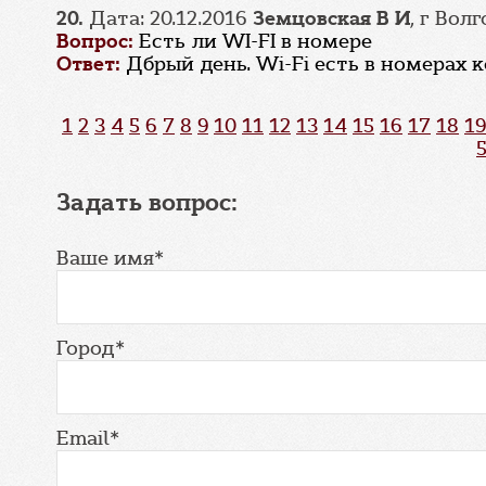
20.
Дата: 20.12.2016
Земцовская В И
, г Вол
Вопрос:
Есть ли WI-FI в номере
Ответ:
Дбрый день. Wi-Fi есть в номерах
1
2
3
4
5
6
7
8
9
10
11
12
13
14
15
16
17
18
19
Задать вопрос:
Ваше имя*
Город*
Email*