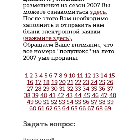
размещения на сезон 2007 Вы
можете ознакомиться
здесь.
После этого Вам необходимо
заполнить и отправить нам
бланк электронной заявки
(нажмите здесь).
Обращаем Ваше внимание, что
все номера "полулюкс" на лето
2007 уже проданы.
1
2
3
4
5
6
7
8
9
10
11
12
13
14
15
16
17
18
19
20
21
22
23
24
25
26
27
28
29
30
31
32
33
34
35
36
37
38
39
40
41
42
43
44
45
46
47
48
49
50
51
52
53
54
55
56
57
58
59
60
61
62
63
64
65
66
67
68
69
Задать вопрос:
Ваше имя*