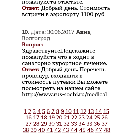
пожалуйста ответьте.
Ответ:
Добрый день. Стоимость
встречи в аэропорту 1100 руб
10.
Дата: 30.06.2017
Анна
,
Волгоград
Вопрос:
Здравствуйте.Подскажите
пожалуйста что в ходит в
санаторно курортное лечение.
Ответ:
Добрый день. Перечень
процедур, входящих в
стоимость путевки Вы можете
посмотреть на нашем сайте
http://www.rus-sochi.ru/medical
1
2
3
4
5
6
7
8
9
10
11
12
13
14
15
16
17
18
19
20
21
22
23
24
25
26
27
28
29
30
31
32
33
34
35
36
37
38
39
40
41
42
43
44
45
46
47
48