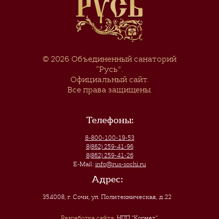
© 2026
Объединенный санаторий
“Русь”
.
Официальный сайт.
Все права защищены.
Телефоны:
8-800-100-19-53
8(862) 259-41-96
8(862) 259-41-26
E-Mail:
info@rus-sochi.ru
Адрес:
354008, г. Сочи
,
ул. Политехническая, д.22
Разработка сайта:
НПП "Корнет"