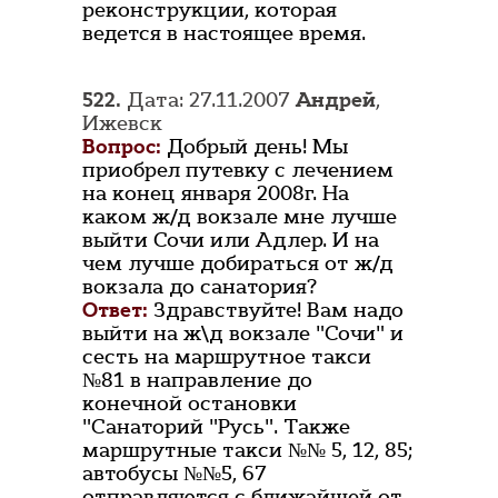
реконструкции, которая
ведется в настоящее время.
522.
Дата: 27.11.2007
Андрей
,
Ижевск
Вопрос:
Добрый день! Мы
приобрел путевку с лечением
на конец января 2008г. На
каком ж/д вокзале мне лучше
выйти Сочи или Адлер. И на
чем лучше добираться от ж/д
вокзала до санатория?
Ответ:
Здравствуйте! Вам надо
выйти на ж\д вокзале "Сочи" и
сесть на маршрутное такси
№81 в направление до
конечной остановки
"Санаторий "Русь". Также
маршрутные такси №№ 5, 12, 85;
автобусы №№5, 67
отправляются с ближайшей от