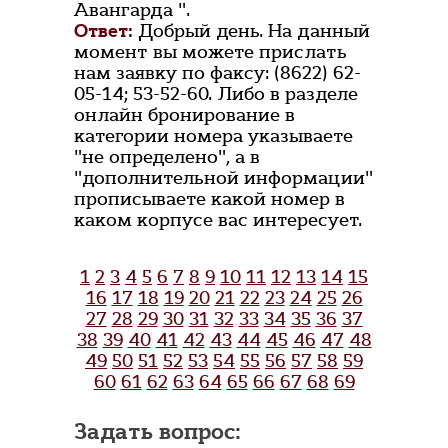
Авангарда ".
Ответ:
Добрый день. На данный
момент вы можете прислать
нам заявку по факсу: (8622) 62-
05-14; 53-52-60. Либо в разделе
онлайн бронирование в
категории номера указываете
"не определено", а в
"дополнительной информации"
прописываете какой номер в
каком корпусе вас интересует.
1
2
3
4
5
6
7
8
9
10
11
12
13
14
15
16
17
18
19
20
21
22
23
24
25
26
27
28
29
30
31
32
33
34
35
36
37
38
39
40
41
42
43
44
45
46
47
48
49
50
51
52
53
54
55
56
57
58
59
60
61
62
63
64
65
66
67
68
69
Задать вопрос: