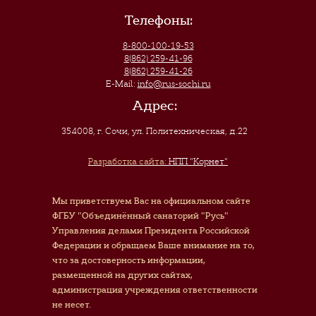
Телефоны:
8-800-100-19-53
8(862) 259-41-96
8(862) 259-41-26
E-Mail:
info@rus-sochi.ru
Адрес:
354008, г. Сочи
,
ул. Политехническая, д.22
Разработка сайта:
НПП "Корнет"
Мы приветствуем Вас на официальном сайте
ФГБУ "Объединённый санаторий "Русь"
Управления делами Президента Российской
Федерации и обращаем Ваше внимание на то,
что за достоверность информации,
размещенной на других сайтах,
администрация учреждения ответственности
не несет.