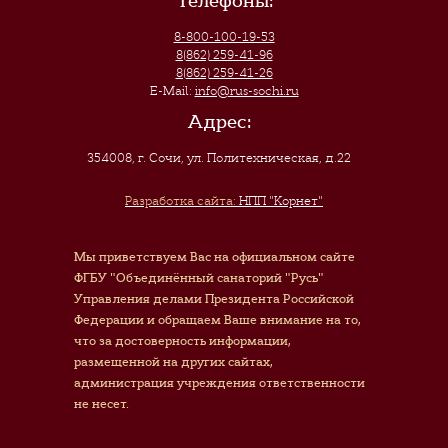
Телефоны:
8-800-100-19-53
8(862) 259-41-96
8(862) 259-41-26
E-Mail:
info@rus-sochi.ru
Адрес:
354008, г. Сочи
,
ул. Политехническая, д.22
Разработка сайта:
НПП "Корнет"
Мы приветствуем Вас на официальном сайте
ФГБУ "Объединённый санаторий "Русь"
Управления делами Президента Российской
Федерации и обращаем Ваше внимание на то,
что за достоверность информации,
размещенной на других сайтах,
администрация учреждения ответственности
не несет.