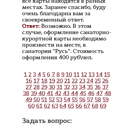
все карты находятся в разных
местах. Заранее спасибо, буду
очень благодарна вам за
своевременный ответ.
Ответ:
Возможно. В этом
случае, оформление санаторно-
курортной карты необходимо
произвести на месте, в
санатории "Русь". Стоимость
оформления 400 руб\чел.
1
2
3
4
5
6
7
8
9
10
11
12
13
14
15
16
17
18
19
20
21
22
23
24
25
26
27
28
29
30
31
32
33
34
35
36
37
38
39
40
41
42
43
44
45
46
47
48
49
50
51
52
53
54
55
56
57
58
59
60
61
62
63
64
65
66
67
68
69
Задать вопрос: