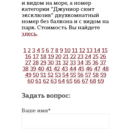
и видом на море, а номер
категории "Джуниор сюит
эксклюзив" двухкомнатный
номер без балкона и с видом на
парк. Стоимость Вы найдете
здесь.
1
2
3
4
5
6
7
8
9
10
11
12
13
14
15
16
17
18
19
20
21
22
23
24
25
26
27
28
29
30
31
32
33
34
35
36
37
38
39
40
41
42
43
44
45
46
47
48
49
50
51
52
53
54
55
56
57
58
59
60
61
62
63
64
65
66
67
68
69
Задать вопрос:
Ваше имя*