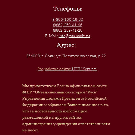
Телефоны:
8-800-100-19-53
8(862) 259-41-96
8(862) 259-41-26
E-Mail:
info@rus-sochi.ru
Адрес:
354008, г. Сочи
,
ул. Политехническая, д.22
Разработка сайта:
НПП "Корнет"
Мы приветствуем Вас на официальном сайте
ФГБУ "Объединённый санаторий "Русь"
Управления делами Президента Российской
Федерации и обращаем Ваше внимание на то,
что за достоверность информации,
размещенной на других сайтах,
администрация учреждения ответственности
не несет.