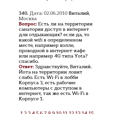
340.
Дата: 02.06.2010
Виталий
,
Москва
Вопрос:
Есть ли на территории
санатория доступ в интернет
для отдыхающих? если да, то
какой wifi в определенном
месте, например холле,
проводной в интернет-кафе
или например 4G типа Yota?
спасибо.
Ответ:
Здравствуйте, Виталий.
Йота на территории ловит
слабо. Есть Wi-Fi в лобби
Корпуса 3, есть рабочие
компьютеры с доступом в
интернет, так же есть Wi-Fi в
Корпусе 1.
1
2
3
4
5
6
7
8
9
10
11
12
13
14
15