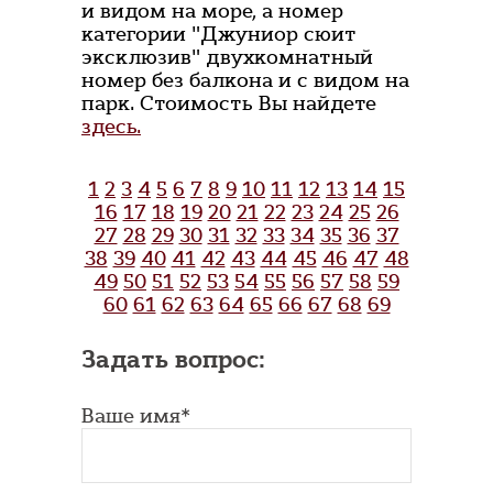
и видом на море, а номер
категории "Джуниор сюит
эксклюзив" двухкомнатный
номер без балкона и с видом на
парк. Стоимость Вы найдете
здесь.
1
2
3
4
5
6
7
8
9
10
11
12
13
14
15
16
17
18
19
20
21
22
23
24
25
26
27
28
29
30
31
32
33
34
35
36
37
38
39
40
41
42
43
44
45
46
47
48
49
50
51
52
53
54
55
56
57
58
59
60
61
62
63
64
65
66
67
68
69
Задать вопрос:
Ваше имя*