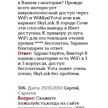
в Вашем санатории? Прежде
всего интересует
широкополосный доступ через
WiFi и WiMax(Yota) или как
вариант SkyLink. В городе Сочи
эти способы выхода в Инет
доступны. К примеру услуга
WiFi для постояльцев отелей
уровня **** бесплатна. Заранее
благодарен за ответ.
Ответ:
Здравствуйте, Виктор! В
нашем санатории есть WiFi в 1
и 3 корпусах, доступ
бесплатный. Yota ловит очень
плохо, SkyLink без проблем.
306.
Дата: 29.10.2010
Сергей
,
Саратов
Вопрос:
Скажите
пожалуйста,когда на сайте