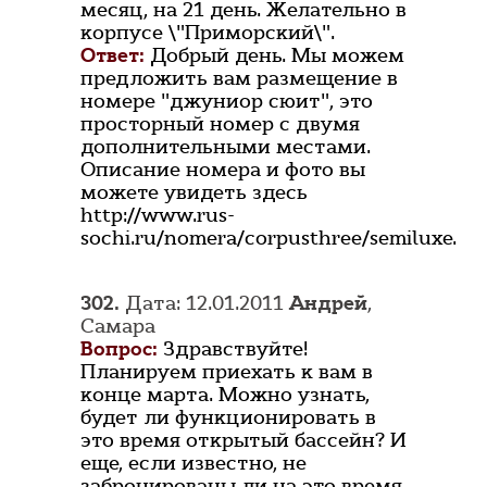
месяц, на 21 день. Желательно в
корпусе \"Приморский\".
Ответ:
Добрый день. Мы можем
предложить вам размещение в
номере "джуниор сюит", это
просторный номер с двумя
дополнительными местами.
Описание номера и фото вы
можете увидеть здесь
http://www.rus-
sochi.ru/nomera/corpusthree/semiluxe.
302.
Дата: 12.01.2011
Андрей
,
Самара
Вопрос:
Здравствуйте!
Планируем приехать к вам в
конце марта. Можно узнать,
будет ли функционировать в
это время открытый бассейн? И
еще, если известно, не
забронированы ли на это время