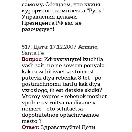
самому. Обещаем, что кухня
курортного комплекса "Русь"
Управления делами
Президента РФ вас не
разочарует!
517.
Дата: 17.12.2007
Armine
,
Santa Fe
Вопрос:
Zdravstvuyte! Izuchila
vash sait, no ne sovsem ponyala
kak rasschitivaetsa stoimost
putevki dlya rebenka 8 let - po
gostinichnomu tarifu kak dlya
vzroslogo, ili est detskie skidki?
Vtoroy vopros - rebenok mozhet
vpolne ustroitsa na divane v
nomere - eto schitaetsa
dopolnitelnoe oplachivaemoe
mesto ?
Ответ:
Здравствуйте! Дети