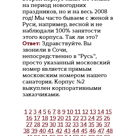
на период новогодних
праздников, но и на весь 2008
год! Мы часто бываем с женой в
Руси, например, весной и не
наблюдали 100% занятости
этого корпуса. Так ли это?
Ответ:
Здравствуйте. Вы
звонили в Сочи,
непосредственно в "Русь",
просто указанный московский
номер является прямым
московским номером нашего
санатория. Корпус №2
выкуплен корпоративными
заказчиками.
1
2
3
4
5
6
7
8
9
10
11
12
13
14
15
16
17
18
19
20
21
22
23
24
25
26
27
28
29
30
31
32
33
34
35
36
37
38
39
40
41
42
43
44
45
46
47
48