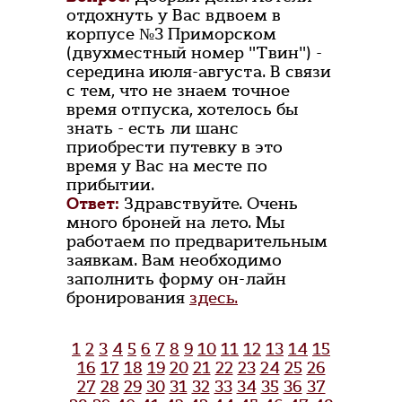
отдохнуть у Вас вдвоем в
корпусе №3 Приморском
(двухместный номер "Твин") -
середина июля-августа. В связи
с тем, что не знаем точное
время отпуска, хотелось бы
знать - есть ли шанс
приобрести путевку в это
время у Вас на месте по
прибытии.
Ответ:
Здравствуйте. Очень
много броней на лето. Мы
работаем по предварительным
заявкам. Вам необходимо
заполнить форму он-лайн
бронирования
здесь.
1
2
3
4
5
6
7
8
9
10
11
12
13
14
15
16
17
18
19
20
21
22
23
24
25
26
27
28
29
30
31
32
33
34
35
36
37