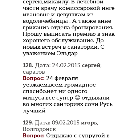
сергею,михаилу. В лечебной
части врачу комиссаровой инге
ивановне и девушкам из
водолечебницы . А также анне
гриханиз отдела бронирования.
Прошу выписать премию в знак
хорошего обслуживание. До
новых встреч в санатории. С
уважением Эльдар
128.
Дата: 24.02.2015
сергей
,
саратов
Вопрос:
24 февраля
уезжаем.всем громадное
спасибо.нет ни одного
минуса.все супер 😤 отдыхали
во многих санториях сочи Русь
лучший
129.
Дата: 09.02.2015
игорь
,
Волгодонск
Вопрос:
Отдыхаю с супругой в