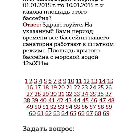
01.01.2015 г. по 10.01.2015 г. и
какова площадь этого
бассейна?
Ответ:
Здравствуйте. На
указанный Вами период
времени все бассейны нашего
санатория работают в штатном
режиме. Площадь крытого
бассейна с морской водой
12мХ11м
1
2
3
4
5
6
7
8
9
10
11
12
13
14
15
16
17
18
19
20
21
22
23
24
25
26
27
28
29
30
31
32
33
34
35
36
37
38
39
40
41
42
43
44
45
46
47
48
49
50
51
52
53
54
55
56
57
58
59
60
61
62
63
64
65
66
67
68
69
Задать вопрос: