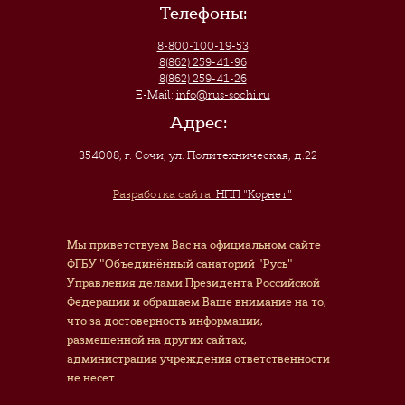
Телефоны:
8-800-100-19-53
8(862) 259-41-96
8(862) 259-41-26
E-Mail:
info@rus-sochi.ru
Адрес:
354008, г. Сочи
,
ул. Политехническая, д.22
Разработка сайта:
НПП "Корнет"
Мы приветствуем Вас на официальном сайте
ФГБУ "Объединённый санаторий "Русь"
Управления делами Президента Российской
Федерации и обращаем Ваше внимание на то,
что за достоверность информации,
размещенной на других сайтах,
администрация учреждения ответственности
не несет.