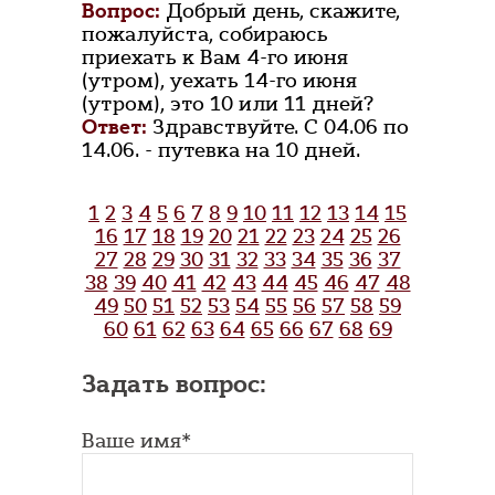
Вопрос:
Добрый день, скажите,
пожалуйста, собираюсь
приехать к Вам 4-го июня
(утром), уехать 14-го июня
(утром), это 10 или 11 дней?
Ответ:
Здравствуйте. С 04.06 по
14.06. - путевка на 10 дней.
1
2
3
4
5
6
7
8
9
10
11
12
13
14
15
16
17
18
19
20
21
22
23
24
25
26
27
28
29
30
31
32
33
34
35
36
37
38
39
40
41
42
43
44
45
46
47
48
49
50
51
52
53
54
55
56
57
58
59
60
61
62
63
64
65
66
67
68
69
Задать вопрос:
Ваше имя*