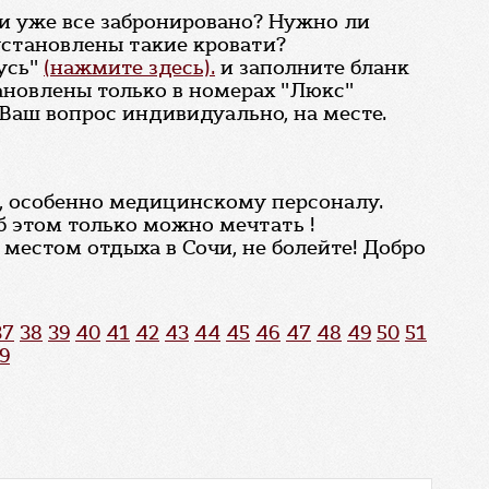
ли уже все забронировано? Нужно ли
установлены такие кровати?
усь"
(нажмите здесь).
и заполните бланк
новлены только в номерах "Люкс"
аш вопрос индивидуально, на месте.
м, особенно медицинскому персоналу.
об этом только можно мечтать !
местом отдыха в Сочи, не болейте! Добро
37
38
39
40
41
42
43
44
45
46
47
48
49
50
51
9