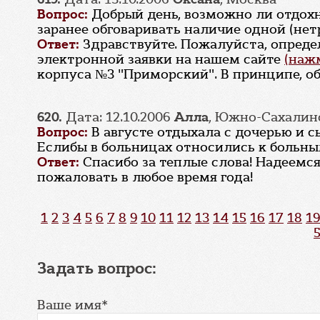
Вопрос:
Добрый день, возможно ли отдохн
заранее обговаривать наличие одной (не
Ответ:
Здравствуйте. Пожалуйста, опреде
электронной заявки на нашем сайте
(нажм
корпуса №3 "Приморский". В принципе, о
620.
Дата: 12.10.2006
Алла
, Южно-Сахалин
Вопрос:
В августе отдыхала с дочерью и 
Еслибы в больницах относились к больным
Ответ:
Спасибо за теплые слова! Надеемс
пожаловать в любое время года!
1
2
3
4
5
6
7
8
9
10
11
12
13
14
15
16
17
18
19
Задать вопрос:
Ваше имя*