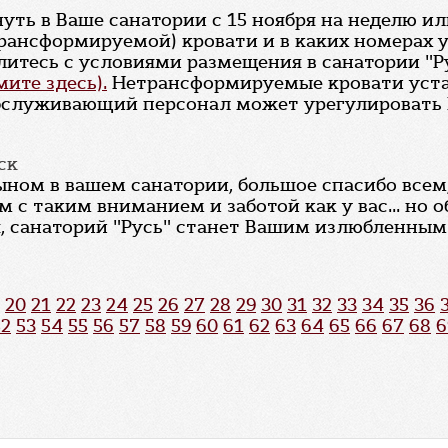
уть в Ваше санатории с 15 ноября на неделю и
трансформируемой) кровати и в каких номерах 
литесь с условиями размещения в санатории "Р
ите здесь).
Нетрансформируемые кровати уста
бслуживающий персонал может урегулировать В
ск
сыном в вашем санатории, большое спасибо все
 с таким вниманием и заботой как у вас... но 
я, санаторий "Русь" станет Вашим излюбленным 
20
21
22
23
24
25
26
27
28
29
30
31
32
33
34
35
36
52
53
54
55
56
57
58
59
60
61
62
63
64
65
66
67
68
6