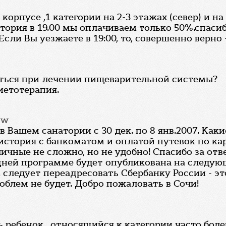
корпусе ,1 категории на 2-3 этажах (север) и на
тория в 19.00 мы оплачиваем только 50%.спаси
сли Вы уезжаете в 19:00, то, совершенно верно - 
яться при лечении пищеварительной системы?
иетотерапия.
ow
 Вашем санатории с 30 дек. по 8 янв.2007. Как
стория с банкоматом и оплатой путевок по кар
чные не сложно, но не удобно! Спасибо за отве
ней программе будет опубликована на следующ
 следует переадресовать Сбербанку России - эт
роблем не будет. Добро пожаловать в Сочи!
 ребенок , относящийся к категории часто бол