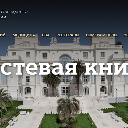
 Президента
ции
РИЙ
МЕДИЦИНА
СПА
РЕСТОРАНЫ
НОМЕРА И ЦЕНЫ
У
остевая кни