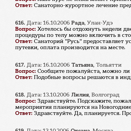
Ответ:
Санаторно-курортное лечение предо
616.
Дата: 16.10.2006
Рада
, Улан-Удэ
Вопрос:
Хотелось бы отдохнуть недели две
процедуры по телу можно включить в сто
Ответ:
Санаторий "Русь" предоставляет у
путевки, оплата производится на месте.
617.
Дата: 16.10.2006
Татьяна
, Тольятти
Вопрос:
Сообщите пожалуйста, можно ли ра
Ответ:
Подобные вопросы решаются в инд
618.
Дата: 13.10.2006
Лилия
, Волгоград
Вопрос:
Здравствуйте. Подскажите, пожал
мероприятия планируются на Новогодни
Ответ:
Здравствуйте. Да, планируется. П
619.
Дата: 13.10.2006
Оксана
, Москва