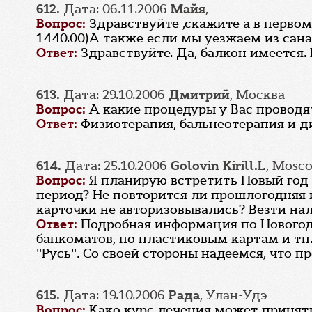
612.
Дата: 06.11.2006
Майя
,
Вопрос:
Здравствуйте ,скажите а в первом 
1440.00)А также если мы уезжаем из сана
Ответ:
Здравствуйте. Да, балкон имеется. Е
613.
Дата: 29.10.2006
Дмитрий
, Москва
Вопрос:
А какие процедуры у Вас провод
Ответ:
Физиотерапия, бальнеотерапия и д
614.
Дата: 25.10.2006
Golovin Kirill.L
, Mosc
Вопрос:
Я планирую встретить Новый год в
период? Не повторится ли прошлогодняя и
карточки не авторизовывались? Везти нали
Ответ:
Подробная информация по Новогод
банкоматов, по пластиковым картам и тп.
"Русь". Со своей стороны надеемся, что п
615.
Дата: 19.10.2006
Рада
, Улан-Удэ
Вопрос:
Како курс лечения может принять