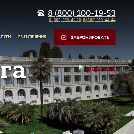
8 (800) 100-19-53
8 (862) 259-41-26
,
8 (862) 259-44-44
СЛУГИ
РАЗВЛЕЧЕНИЯ
ЗАБРОНИРОВАТЬ
га