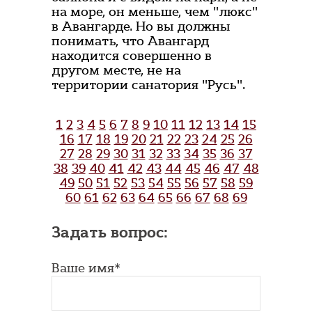
на море, он меньше, чем "люкс"
в Авангарде. Но вы должны
понимать, что Авангард
находится совершенно в
другом месте, не на
территории санатория "Русь".
1
2
3
4
5
6
7
8
9
10
11
12
13
14
15
16
17
18
19
20
21
22
23
24
25
26
27
28
29
30
31
32
33
34
35
36
37
38
39
40
41
42
43
44
45
46
47
48
49
50
51
52
53
54
55
56
57
58
59
60
61
62
63
64
65
66
67
68
69
Задать вопрос:
Ваше имя*