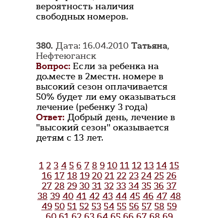
вероятность наличия
свободных номеров.
380.
Дата: 16.04.2010
Татьяна
,
Нефтеюганск
Вопрос:
Если за ребенка на
до.месте в 2местн. номере в
высокий сезон оплачивается
50% будет ли ему оказываться
лечение (ребенку 3 года)
Ответ:
Добрый день, лечение в
"высокий сезон" оказывается
детям с 13 лет.
1
2
3
4
5
6
7
8
9
10
11
12
13
14
15
16
17
18
19
20
21
22
23
24
25
26
27
28
29
30
31
32
33
34
35
36
37
38
39
40
41
42
43
44
45
46
47
48
49
50
51
52
53
54
55
56
57
58
59
60
61
62
63
64
65
66
67
68
69