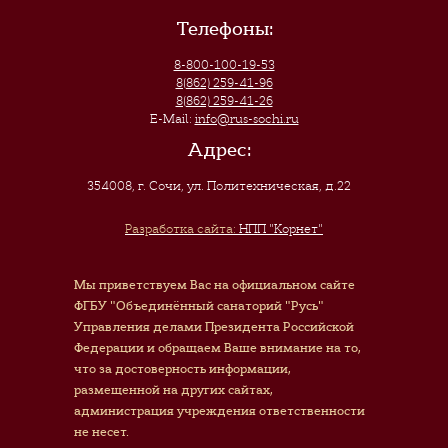
Телефоны:
8-800-100-19-53
8(862) 259-41-96
8(862) 259-41-26
E-Mail:
info@rus-sochi.ru
Адрес:
354008, г. Сочи
,
ул. Политехническая, д.22
Разработка сайта:
НПП "Корнет"
Мы приветствуем Вас на официальном сайте
ФГБУ "Объединённый санаторий "Русь"
Управления делами Президента Российской
Федерации и обращаем Ваше внимание на то,
что за достоверность информации,
размещенной на других сайтах,
администрация учреждения ответственности
не несет.