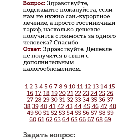
Вопрос:
Здравствуйте,
подскажите пожалуйста, если
нам не нужно сан.-курортное
лечение, а просто гостиничный
тариф, насколько дешевле
получится стоимость за одного
человека? Спасибо
Ответ:
Здравствуйте. Дешевле
не получится в связи с
дополнительным
налогообложением.
1
2
3
4
5
6
7
8
9
10
11
12
13
14
15
16
17
18
19
20
21
22
23
24
25
26
27
28
29
30
31
32
33
34
35
36
37
38
39
40
41
42
43
44
45
46
47
48
49
50
51
52
53
54
55
56
57
58
59
60
61
62
63
64
65
66
67
68
69
Задать вопрос: