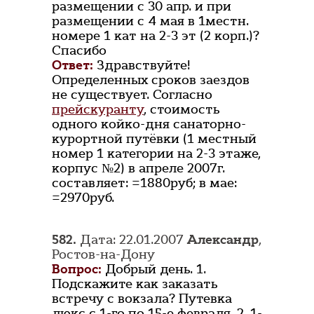
размещении с 30 апр. и при
размещении с 4 мая в 1местн.
номере 1 кат на 2-3 эт (2 корп.)?
Спасибо
Ответ:
Здравствуйте!
Определенных сроков заездов
не существует. Согласно
прейскуранту
, стоимость
одного койко-дня санаторно-
курортной путёвки (1 местный
номер 1 категории на 2-3 этаже,
корпус №2) в апреле 2007г.
составляет: =1880руб; в мае:
=2970руб.
582.
Дата: 22.01.2007
Александр
,
Ростов-на-Дону
Вопрос:
Добрый день. 1.
Подскажите как заказать
встречу с вокзала? Путевка
люкс с 1-го по 15-е февраля. 2. 1-