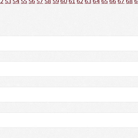
52
53
54
55
56
57
58
59
60
61
62
63
64
65
66
67
68
6