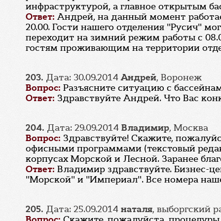
инфраструктурой, а главное открытым б
Ответ:
Андрей, на данный момент работает
20.00. Гости нашего отделения "Русич" мо
переходит на зимний режим работы с 08.0
гостям проживающим на территории отделе
203.
Дата: 30.09.2014
Андрей
, Воронеж
Вопрос:
Разъясните ситуацию с бассейнам
Ответ:
Здравствуйте Андрей. Что Вас кон
204.
Дата: 29.09.2014
Владимир
, Москва
Вопрос:
Здравствуйте! Скажите, пожалуйс
офисными программами (текстовый редак
корпусах Морской и Лесной. Заранее благ
Ответ:
Владимир здравствуйте. Бизнес-ц
"Морской" и "Империал". Все номера наше
205.
Дата: 25.09.2014
наталя
, выборгский 
Вопрос:
Скажите, пожалуйста, процедуры 