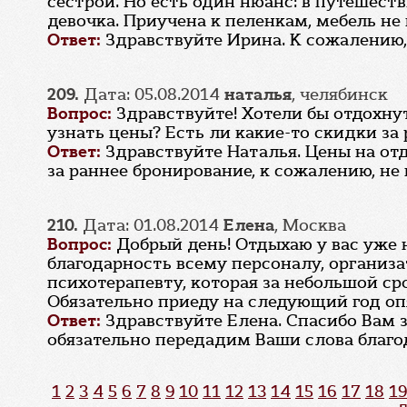
сестрой. Но есть один нюанс: в путешеств
девочка. Приучена к пеленкам, мебель не
Ответ:
Здравствуйте Ирина. К сожалению
209.
Дата: 05.08.2014
наталья
, челябинск
Вопрос:
Здравствуйте! Хотели бы отдохну
узнать цены? Есть ли какие-то скидки за
Ответ:
Здравствуйте Наталья. Цены на от
за раннее бронирование, к сожалению, не
210.
Дата: 01.08.2014
Елена
, Москва
Вопрос:
Добрый день! Отдыхаю у вас уже н
благодарность всему персоналу, организ
психотерапевту, которая за небольшой ср
Обязательно приеду на следующий год опя
Ответ:
Здравствуйте Елена. Спасибо Вам 
обязательно передадим Ваши слова благо
1
2
3
4
5
6
7
8
9
10
11
12
13
14
15
16
17
18
19