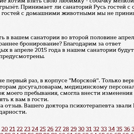
ие хотим взять свою любимку - собачку мелкой 
 грызёт. Принимает ли санаторий Русь гостей с
, гостей с домашними животными мы не прини
ть в вашем санатории во второй половине апрел
 раннее бронирование? Благодарим за ответ
дых в апреле 2015 года в нашем санатории буду
 предусмотрены.
е первый раз, в корпусе "Морской". Только вер
аторам досуга,поварам, медицинскому персонал
ок моего пребывания, смогла внести изменения
ть к вам в гости.
за отзыв. Вашего доктора психотерапевта звал
дарности.
20
21
22
23
24
25
26
27
28
29
30
31
32
33
34
35
36