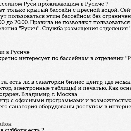
ассейном Руси проживающим в Русиче ?
 только крытый бассейн с пресной водой. Сейчас
гут пользоваться этим бассейном без ограничен
0 до 20.00. Правила не позволяют пользоватьс
ния "Русич". Служба размещения отделения "Рус
и в Русиче
кретно интересует по бассейнам в отделении "Р
та, есть ли в санатории бизнес-центр, где мож
тор, электронные таблицы) и печатью. Как ос
одарен, Владимир, г. Москва
ентр с офисными программами и возможностью 
го санатория оборудованы доступом в интернет 
район
в субботу есть ?