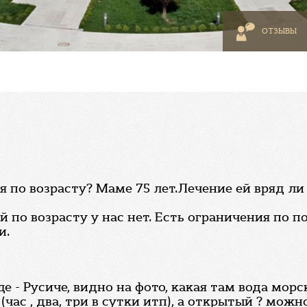
ОТЗЫВЫ
я по возрасту? Маме 75 лет.Лечение ей вряд л
 по возрасту у нас нет. Есть ограничения по п
и.
е - Русиче, видно на фото, какая там вода морс
час , два, три в сутки итп), а открытый ? мож