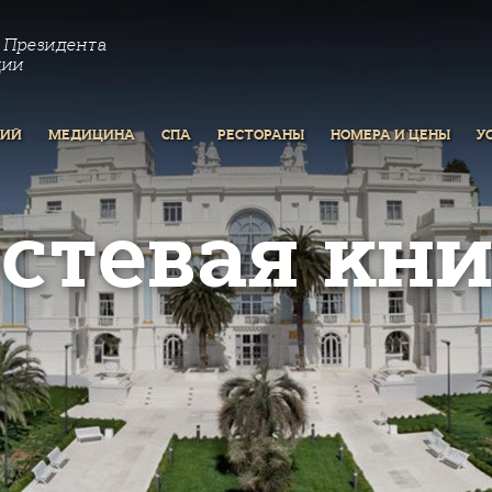
 Президента
ции
РИЙ
МЕДИЦИНА
СПА
РЕСТОРАНЫ
НОМЕРА И ЦЕНЫ
У
остевая кни