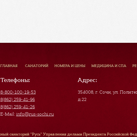
ГЛАВНАЯ
САНАТОРИЙ
НОМЕРА И ЦЕНЫ
МЕДИЦИНА И СПА
Р
Телефоны:
Адрес:
8-800-100-19-53
354008, г. Сочи
,
ул. Полите
8(862) 259-41-96
д.22
8(862) 259-41-26
E-Mail:
info@rus-sochi.ru
ный санаторий "Русь" Управления делами Президента Российской Феде