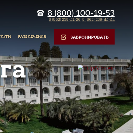
8 (800) 100-19-53
8 (862) 259-41-26
,
8 (862) 259-44-44
СЛУГИ
РАЗВЛЕЧЕНИЯ
ЗАБРОНИРОВАТЬ
га