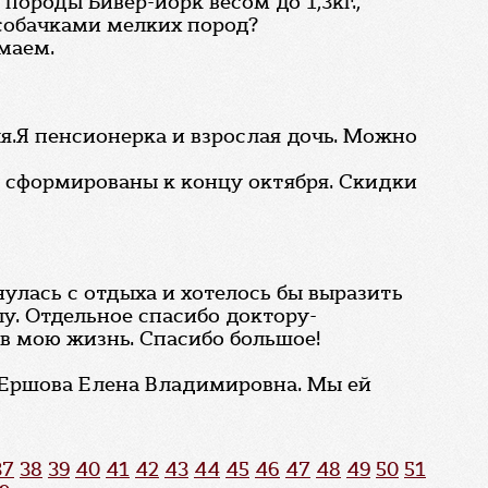
породы Бивер-йорк весом до 1,3кг.,
 собачками мелких пород?
маем.
я.Я пенсионерка и взрослая дочь. Можно
т сформированы к концу октября. Скидки
нулась с отдыха и хотелось бы выразить
у. Отдельное спасибо доктору-
 в мою жизнь. Спасибо большое!
и Ершова Елена Владимировна. Мы ей
37
38
39
40
41
42
43
44
45
46
47
48
49
50
51