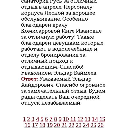
санатория Русь за отличный
отдых в апреле. Персоналу
корпуса Лесной за хорошее
обслуживание. Особенно
благодарен врачу
Комисарровой Инге Ивановне
за отличную работу! Также
благодарен девушкам которые
работают в водолечебнице и
отделу бронирования за
отличный подход к
отдыхающим. Спасибо!
Уважением Эльдар Баймеев.
Ответ:
Уважаемый Эльдар
Хайдэрович. Спасибо огромное
за замечательный отзыв. Будем
рады сделать Ваш очередной
отпуск незабываемый.
1
2
3
4
5
6
7
8
9
10
11
12
13
14
15
16
17
18
19
20
21
22
23
24
25
26