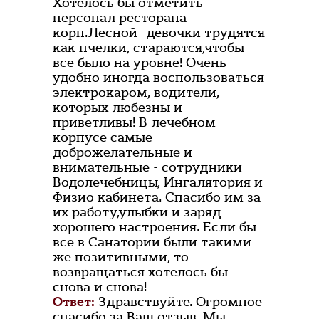
Хотелось бы отметить
персонал ресторана
корп.Лесной -девочки трудятся
как пчёлки, стараются,чтобы
всё было на уровне! Очень
удобно иногда воспользоваться
электрокаром, водители,
которых любезны и
приветливы! В лечебном
корпусе самые
доброжелательные и
внимательные - сотрудники
Водолечебницы, Ингалятория и
Физио кабинета. Спасибо им за
их работу,улыбки и заряд
хорошего настроения. Если бы
все в Санатории были такими
же позитивными, то
возвращаться хотелось бы
снова и снова!
Ответ:
Здравствуйте. Огромное
спасибо за Ваш отзыв. Мы