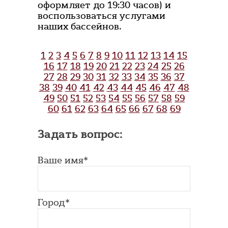
оформляет до 19:30 часов) и
воспользоваться услугами
наших бассейнов.
1
2
3
4
5
6
7
8
9
10
11
12
13
14
15
16
17
18
19
20
21
22
23
24
25
26
27
28
29
30
31
32
33
34
35
36
37
38
39
40
41
42
43
44
45
46
47
48
49
50
51
52
53
54
55
56
57
58
59
60
61
62
63
64
65
66
67
68
69
Задать вопрос:
Ваше имя*
Город*