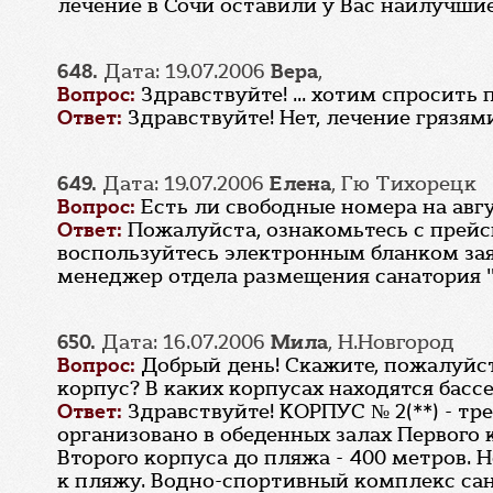
лечение в Сочи оставили у Вас наилучшие
648.
Дата: 19.07.2006
Вера
,
Вопрос:
Здравствуйте! ... хотим спросить 
Ответ:
Здравствуйте! Нет, лечение грязями
649.
Дата: 19.07.2006
Елена
, Гю Тихорецк
Вопрос:
Есть ли свободные номера на авг
Ответ:
Пожалуйста, ознакомьтесь с прей
воспользуйтесь электронным бланком за
менеджер отдела размещения санатория "
650.
Дата: 16.07.2006
Мила
, Н.Новгород
Вопрос:
Добрый день! Скажите, пожалуйста
корпус? В каких корпусах находятся басс
Ответ:
Здравствуйте! КОРПУС № 2(**) - т
организовано в обеденных залах Первого 
Второго корпуса до пляжа - 400 метров. 
к пляжу. Водно-спортивный комплекс сан