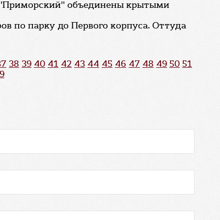
ус "Приморский" объединены крытыми
ов по парку до Первого корпуса. Оттуда
37
38
39
40
41
42
43
44
45
46
47
48
49
50
51
9