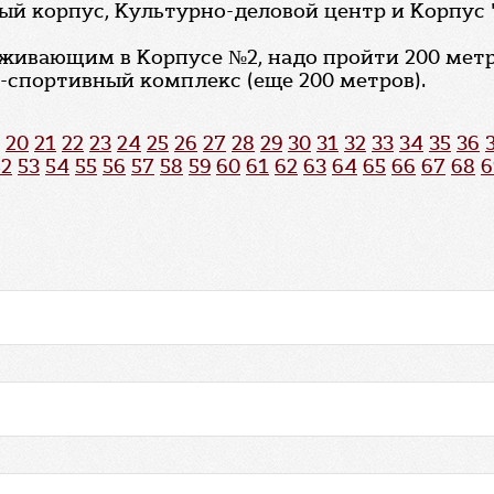
рвый корпус, Культурно-деловой центр и Корп
оживающим в Корпусе №2, надо пройти 200 метр
о-спортивный комплекс (еще 200 метров).
20
21
22
23
24
25
26
27
28
29
30
31
32
33
34
35
36
52
53
54
55
56
57
58
59
60
61
62
63
64
65
66
67
68
6