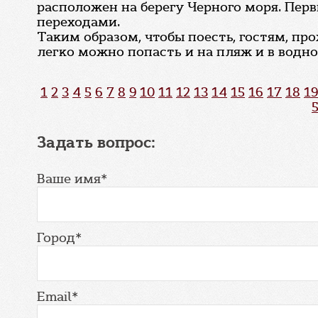
расположен на берегу Черного моря. Пе
переходами.
Таким образом, чтобы поесть, гостям, пр
легко можно попасть и на пляж и в водн
1
2
3
4
5
6
7
8
9
10
11
12
13
14
15
16
17
18
19
Задать вопрос:
Ваше имя*
Город*
Email*