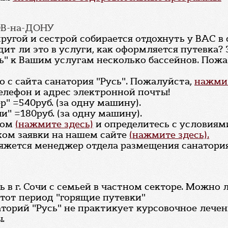
ОВ-на-ДОНУ
ругой и сестрой собирается отдохнуть у ВАС в 
дит ли это в услуги, как оформляется путевка?
сь" к Вашим услугам несколько бассейнов. Пож
 с сайта санатория "Русь". Пожалуйста,
нажмит
елефон и адрес электронной почты!
" =540руб. (за одну машину).
и" =180руб. (за одну машину).
том
(нажмите здесь)
и определитесь с условиям
ком заявки на нашем сайте
(нажмите здесь).
вяжется менеджер отдела размещения санатория
ть в г. Сочи с семьей в частном секторе. Можно 
 этот период "горящие путевки"
наторий "Русь" не практикует курсовочное лечен
.