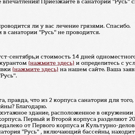
 впечатления! Приезжайте в санаторий "Русь" с
проводится ли у вас лечение грязями. Спасибо.
 в санатории "Русь" не проводится.
уст-сентябрь,и стоимость 14 дней одноместног
скурантом
(нажмите здесь)
и определитесь с ус
явки
(нажмите здесь)
на нашем сайте. Ваша заяв
Русь".
, правда, что из 2 корпуса санатория для того,
ейны? Благодарю.
рехэтажное здание, расположенное в окружении
корпуса. Первый и Второй корпуса разделяют 20
Недалеко от Первого корпуса и Культурно-дело
атория "Русь" , включающий бассейны, находит