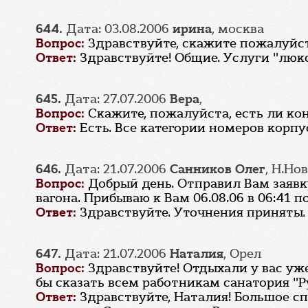
644.
Дата: 03.08.2006
ирина
, москва
Вопрос:
Здравствуйте, скажите пожалуйс
Ответ:
Здравствуйте! Общие. Услуги "люк
645.
Дата: 27.07.2006
Вера
,
Вопрос:
Скажите, пожалуйста, есть ли ко
Ответ:
Есть. Все категории номеров кор
646.
Дата: 21.07.2006
Санников Олег
, Н.Но
Вопрос:
Добрый день. Отправил Вам заявк
вагона. Прибываю к Вам 06.08.06 в 06:41 
Ответ:
Здравствуйте. Уточнения приняты.
647.
Дата: 21.07.2006
Наталия
, Орел
Вопрос:
Здравствуйте! Отдыхали у вас уже
бы сказать всем работникам санатория "Р
Ответ:
Здравствуйте, Наталия! Большое с