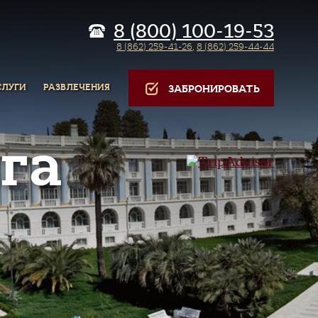
8 (800) 100-19-53
8 (862) 259-41-26
,
8 (862) 259-44-44
СЛУГИ
РАЗВЛЕЧЕНИЯ
ЗАБРОНИРОВАТЬ
га