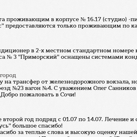
та проживающим в корпусе № 16.17 (студио) -п
с" предоставляются только проживающим по ка
ндиционер в 2-х местном стандартном номере к
пуса № 3 "Приморский" оснащены системами ко
вгород
у на трансфер от железнодорожного вокзала, н
поезд №23 вагон №4. С уважением Олег Санников
 Добро пожаловать в Сочи!
 второй год подряд с 01.07 по 14.07. Лечение и 
усь" большое спасибо!
пасибо за теплые слова и высокую оценку нашей