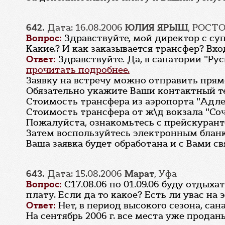
642.
Дата: 16.08.2006
ЮЛИЯ ЯРЫШ
, РОСТ
Вопрос:
Здравствуйте, мой директор с суп
Какие.? И как заказывается трансфер? Вхо
Ответ:
Здравствуйте. Да, в санатории "Ру
прочитать подробнее.
Заявку на встречу можно отправить прямо
Обязательно укажите Ваши контактный т
Стоимость трансфера из аэропорта "Адлер
Стоимость трансфера от ж\д вокзала "Соч
Пожалуйста, ознакомьтесь с прейскуран
Затем воспользуйтесь электронным блан
Ваша заявка будет обработана и с Вами с
643.
Дата: 15.08.2006
Марат
, Уфа
Вопрос:
С17.08.06 по 01.09.06 буду отдыха
плату. Если да то какое? Есть ли увас на
Ответ:
Нет, в период высокого сезона, са
На сентябрь 2006 г. все места уже проданы