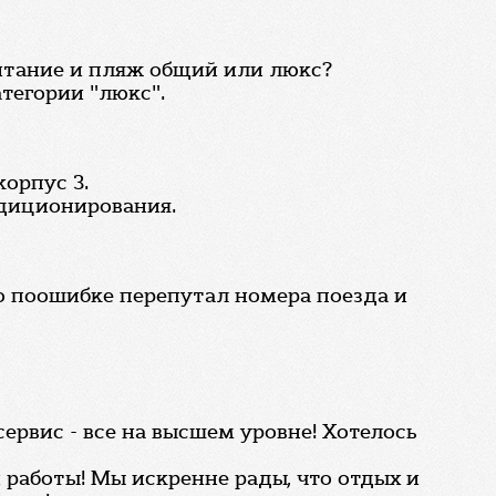
итание и пляж общий или люкс?
тегории "люкс".
орпус 3.
ндиционирования.
о поошибке перепутал номера поезда и
сервис - все на высшем уровне! Хотелось
 работы! Мы искренне рады, что отдых и