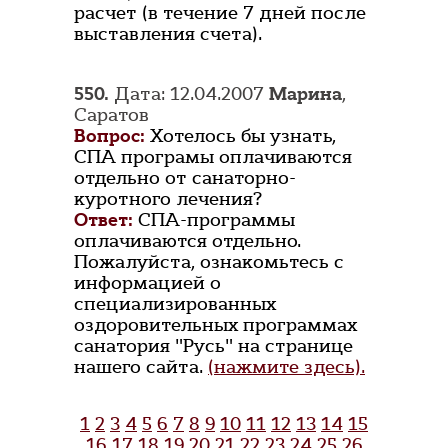
расчет (в течение 7 дней после
выставления счета).
550.
Дата: 12.04.2007
Марина
,
Саратов
Вопрос:
Хотелось бы узнать,
СПА програмы оплачиваются
отдельно от санаторно-
куротного лечения?
Ответ:
СПА-программы
оплачиваются отдельно.
Пожалуйста, ознакомьтесь с
информацией о
специализированных
оздоровительных программах
санатория "Русь" на странице
нашего сайта.
(нажмите здесь).
1
2
3
4
5
6
7
8
9
10
11
12
13
14
15
16
17
18
19
20
21
22
23
24
25
26