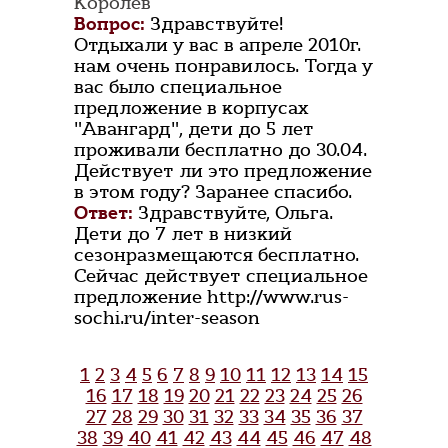
Королёв
Вопрос:
Здравствуйте!
Отдыхали у вас в апреле 2010г.
нам очень понравилось. Тогда у
вас было специальное
предложение в корпусах
"Авангард", дети до 5 лет
проживали бесплатно до 30.04.
Действует ли это предложение
в этом году? Заранее спасибо.
Ответ:
Здравствуйте, Ольга.
Дети до 7 лет в низкий
сезонразмещаются бесплатно.
Сейчас действует специальное
предложение http://www.rus-
sochi.ru/inter-season
1
2
3
4
5
6
7
8
9
10
11
12
13
14
15
16
17
18
19
20
21
22
23
24
25
26
27
28
29
30
31
32
33
34
35
36
37
38
39
40
41
42
43
44
45
46
47
48