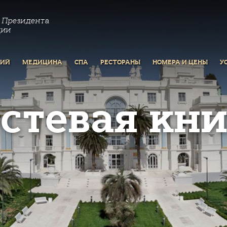
 Президента
ции
РИЙ
МЕДИЦИНА
СПА
РЕСТОРАНЫ
НОМЕРА И ЦЕНЫ
У
остевая кни