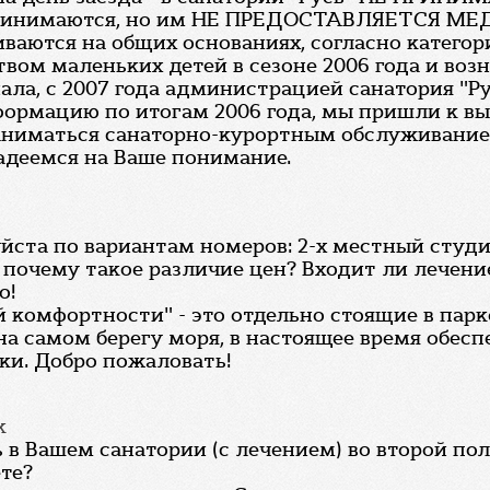
сь" принимаются, но им НЕ ПРЕДОСТАВЛЯЕТС
живаются на общих основаниях, согласно категор
твом маленьких детей в сезоне 2006 года и во
нала, с 2007 года администрацией санатория "Р
ормацию по итогам 2006 года, мы пришли к выв
, заниматься санаторно-курортным обслуживан
Надеемся на Ваше понимание.
йста по вариантам номеров: 2-х местный студ
 почему такое различие цен? Входит ли лечени
о!
 комфортности" - это отдельно стоящие в парко
 на самом берегу моря, в настоящее время обе
ки. Добро пожаловать!
к
ь в Вашем санатории (с лечением) во второй п
те?