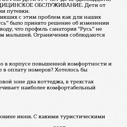
Я МЕДИЦИНСКОЕ ОБСЛУЖИВАНИЕ. Дети от
ии путевки.
зникших с этим проблем как для наших
усь" было принято решение об изменении
оду, что профиль санатория "Русь" не
ием малышей. Ограничения соблюдаются
ио в корпусе повышенной комфортности и
е в оплату номеров? Хотелось бы
вой зоне два коттеджа, в трехстах
спечивает наиболее комфортабельный
оловине июня. С какими туристическими