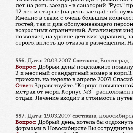
лет на день заезда - в санаторий "Ру
12 лет и старше (на день заезда) - обслу
Именно в связи с очень большим количес
гостей, так и для обслуживающего персо
возрастных ограничений. Анализируя инф
позволяет, на уровне детских здравниц
строго, вплоть до отказа в размещении. 
556.
Дата: 20.03.2007
Светлана
, Волгоград
Вопрос:
Добрый день! подскажите пожалу
2-х местный стандартный номер в корп.3.
приехать на неделю в апреле 2007! Спасиб
Ответ:
Здравствуйте. "Корпус повышенной
метрах от моря. Корпус №3 - расположен
отдых. Лечение входит в стоимость путев
557.
Дата: 19.03.2007
светлана
, новосибирс
Вопрос:
Добрый день, хотела бы отдохнут
фирмами в Новосибирске Вы сотрудничае