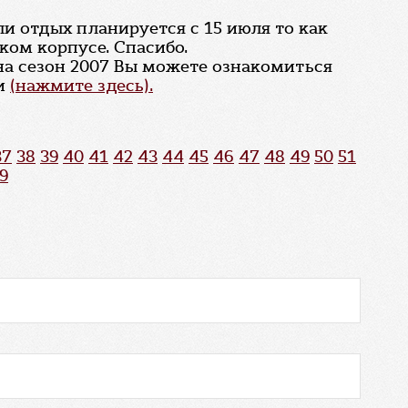
ли отдых планируется с 15 июля то как
ком корпусе. Спасибо.
на сезон 2007 Вы можете ознакомиться
ки
(нажмите здесь).
37
38
39
40
41
42
43
44
45
46
47
48
49
50
51
9