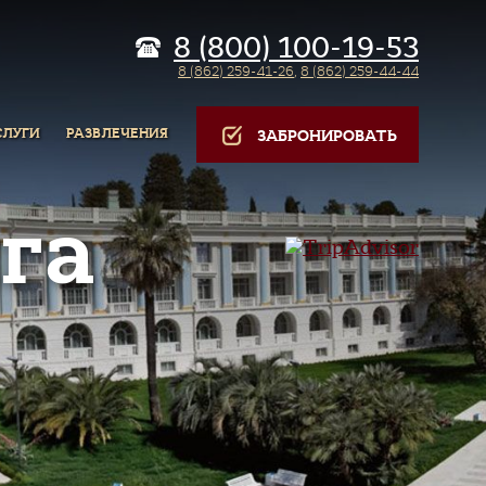
8 (800) 100-19-53
8 (862) 259-41-26
,
8 (862) 259-44-44
СЛУГИ
РАЗВЛЕЧЕНИЯ
ЗАБРОНИРОВАТЬ
га