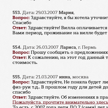
553.
Дата: 29.03.2007
Мария
,
Вопрос:
Здравствуйте, я бы хотела уточни
Спасибо
Ответ:
Здравствуйте! Вилла оплачивается 
Вами период, проживание на вилле будет 
554.
Дата: 26.03.2007
Лариса
, г. Пермь
Вопрос:
Прошу сообщить о предложениях 
Ответ:
К сожалению, на этот год данный 
стоимость.
555.
Дата: 21.03.2007
инна
, москва
Вопрос:
Здравствуйте, Не поняла будет л
физ-руи т.д.. В прошлом году для детей д
спасибо
Ответ:
Здравствуйте. Об изменениях в пра
Пожалуйста, прочтите внимательно здес
То есть, с 2007 года дети ДО 7 (семи) ле