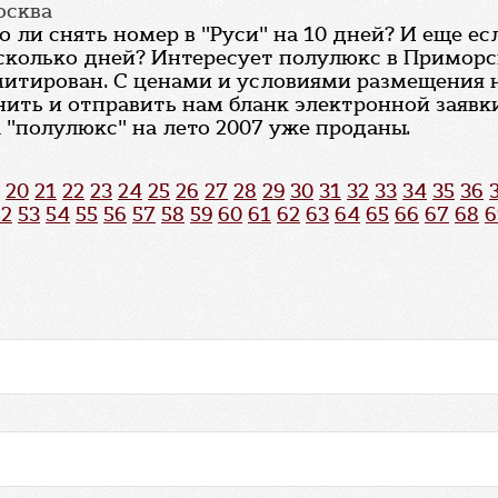
осква
ли снять номер в "Руси" на 10 дней? И еще ес
 сколько дней? Интересует полулюкс в Приморс
митирован. С ценами и условиями размещения 
нить и отправить нам бланк электронной заяв
 "полулюкс" на лето 2007 уже проданы.
20
21
22
23
24
25
26
27
28
29
30
31
32
33
34
35
36
52
53
54
55
56
57
58
59
60
61
62
63
64
65
66
67
68
6