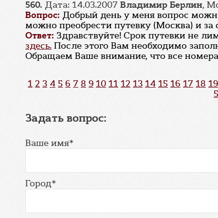
560.
Дата: 14.03.2007
Владимир Берлин
, М
Вопрос:
Добрый день у меня вопрос можно 
можно преобрести путевку (Москва) и за
Ответ:
Здравствуйте! Срок путевки не ли
здесь.
После этого Вам необходимо запол
Обращаем Ваше внимание, что все номера
1
2
3
4
5
6
7
8
9
10
11
12
13
14
15
16
17
18
19
Задать вопрос:
Ваше имя*
Город*