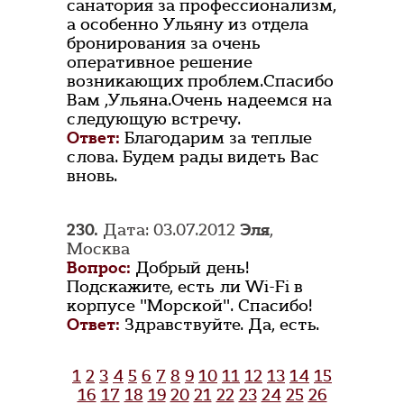
санатория за профессионализм,
а особенно Ульяну из отдела
бронирования за очень
оперативное решение
возникающих проблем.Спасибо
Вам ,Ульяна.Очень надеемся на
следующую встречу.
Ответ:
Благодарим за теплые
слова. Будем рады видеть Вас
вновь.
230.
Дата: 03.07.2012
Эля
,
Москва
Вопрос:
Добрый день!
Подскажите, есть ли Wi-Fi в
корпусе "Морской". Спасибо!
Ответ:
Здравствуйте. Да, есть.
1
2
3
4
5
6
7
8
9
10
11
12
13
14
15
16
17
18
19
20
21
22
23
24
25
26