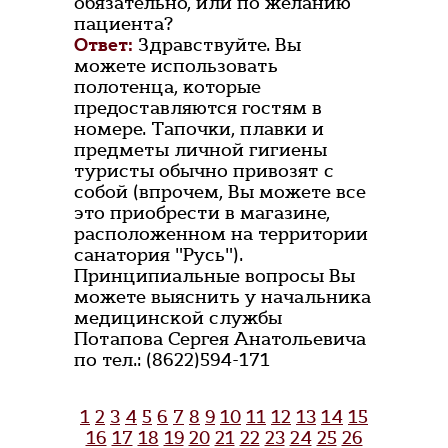
обязательно, или по желанию
пациента?
Ответ:
Здравствуйте. Вы
можете использовать
полотенца, которые
предоставляются гостям в
номере. Тапочки, плавки и
предметы личной гигиены
туристы обычно привозят с
собой (впрочем, Вы можете все
это приобрести в магазине,
расположенном на территории
санатория "Русь").
Принципиальные вопросы Вы
можете выяснить у начальника
медицинской службы
Потапова Сергея Анатольевича
по тел.: (8622)594-171
1
2
3
4
5
6
7
8
9
10
11
12
13
14
15
16
17
18
19
20
21
22
23
24
25
26