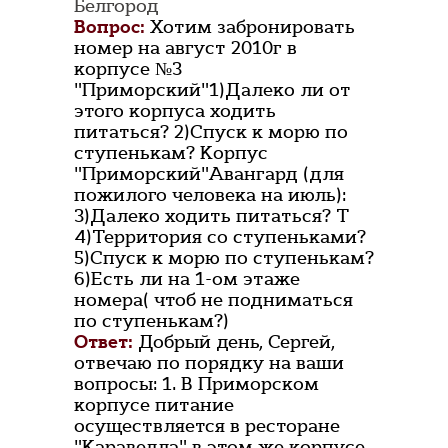
Белгород
Вопрос:
Хотим забронировать
номер на август 2010г в
корпусе №3
"Приморский"1)Далеко ли от
этого корпуса ходить
питаться? 2)Спуск к морю по
ступенькам? Корпус
"Приморский"Авангард (для
пожилого человека на июль):
3)Далеко ходить питаться? Т
4)Территория со ступеньками?
5)Спуск к морю по ступенькам?
6)Есть ли на 1-ом этаже
номера( чтоб не подниматься
по ступенькам?)
Ответ:
Добрый день, Сергей,
отвечаю по порядку на ваши
вопросы: 1. В Приморском
корпусе питание
осуществляется в ресторане
"Каравелла" в этом же корпусе,