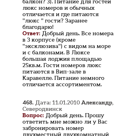
балкон? 3). Питание для гостей
люкс номеров и обычных
отличается и где питаются
"люкс " гости? Заранее
благодарю!
Ответ:
Добрый день. Все номера
в 3 корпусе (кроме
"эксклюзива") с видом на море
и с балконами. В Люксе
большая лоджия площадью
25кв.м. Гости номеров люкс
питаются в Вип-зале в
Каравелле. Питание немного
отличается ассортиментом.
468.
Дата: 11.01.2010
Александр
,
Северодвинск
Вопрос:
Добрый день. Прошу
ответить мне можно ли у Вас
забронировать номер
двухместный двухкомнатный