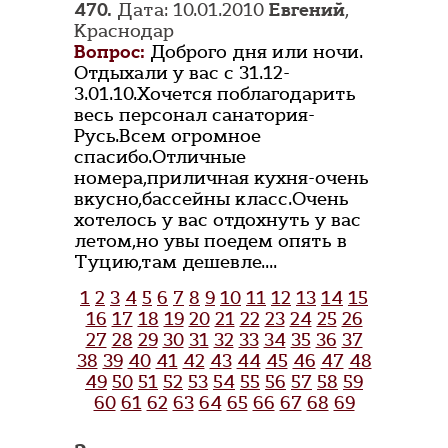
470.
Дата: 10.01.2010
Евгений
,
Краснодар
Вопрос:
Доброго дня или ночи.
Отдыхали у вас с 31.12-
3.01.10.Хочется поблагодарить
весь персонал санатория-
Русь.Всем огромное
спасибо.Отличные
номера,приличная кухня-очень
вкусно,бассейны класс.Очень
хотелось у вас отдохнуть у вас
летом,но увы поедем опять в
Туцию,там дешевле....
1
2
3
4
5
6
7
8
9
10
11
12
13
14
15
16
17
18
19
20
21
22
23
24
25
26
27
28
29
30
31
32
33
34
35
36
37
38
39
40
41
42
43
44
45
46
47
48
49
50
51
52
53
54
55
56
57
58
59
60
61
62
63
64
65
66
67
68
69