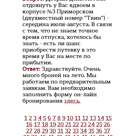
отдохнуть у Вас вдвоем в
корпусе №3 Приморском
(двухместный номер "Твин") -
середина июля-августа. В связи
с тем, что не знаем точное
время отпуска, хотелось бы
знать - есть ли шанс
приобрести путевку в это
время у Вас на месте по
прибытии.
Ответ:
Здравствуйте. Очень
много броней на лето. Мы
работаем по предварительным
заявкам. Вам необходимо
заполнить форму он-лайн
бронирования
здесь.
1
2
3
4
5
6
7
8
9
10
11
12
13
14
15
16
17
18
19
20
21
22
23
24
25
26
27
28
29
30
31
32
33
34
35
36
37