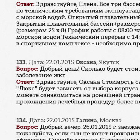
Ответ:
Здравствуйте, Елена. Все три бас
по техническим требованиям эксплуатации
с морской водой. Открытый плавательный 
Закрытый плавательный бассейн (размеро
(размером 25 x 8) График работы с 08:00 ч
морской водой.Технический перерыв с 14:
в спортивном комплексе - необходимо пр
133.
Дата: 22.01.2015
Оксана
, Якутск
Вопрос:
Добрый день! Сколько будет стоит
заболевание жкт
Ответ:
Здравствуйте, Оксана Стоимость с
"Люкс" будет зависеть от выбора корпус
можете ознакомиться на домашней страниц
прохождения лечебных процедур, более по
134.
Дата: 22.01.2015
Галина
, Москва
Вопрос:
Добрый вечер. 26.01.2015 г. заез
пожалуйста, если сын не хочет проходит