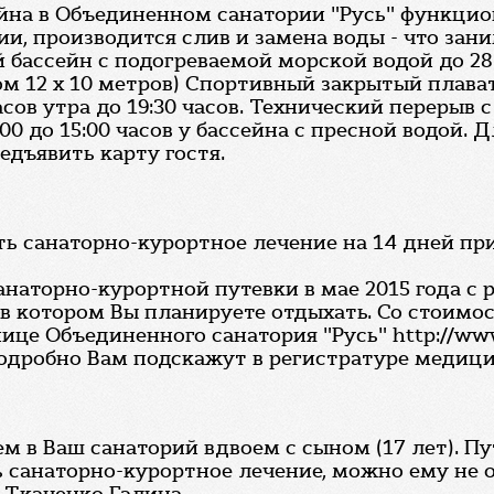
сейна в Объединенном санатории "Русь" функци
, производится слив и замена воды - что зани
бассейн с подогреваемой морской водой до 28 
м 12 x 10 метров) Спортивный закрытый плава
асов утра до 19:30 часов. Технический перерыв с 
00 до 15:00 часов у бассейна с пресной водой
едъявить карту гостя.
ь санаторно-курортное лечение на 14 дней при
анаторно-курортной путевки в мае 2015 года 
а в котором Вы планируете отдыхать. Со стоим
е Объединенного санатория "Русь" http://www.r
дробно Вам подскажут в регистратуре медицинско
жаем в Ваш санаторий вдвоем с сыном (17 лет). 
ь санаторно-курортное лечение, можно ему не о