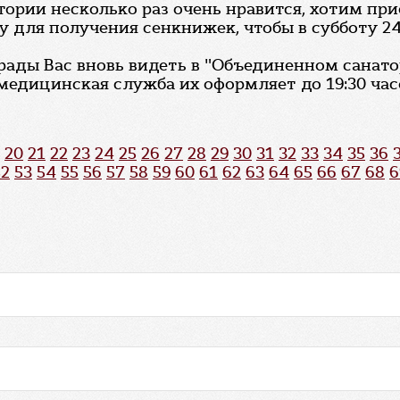
тории несколько раз очень нравится, хотим прие
у для получения сенкнижек, чтобы в субботу 24
 рады Вас вновь видеть в "Объединенном санато
медицинская служба их оформляет до 19:30 час
20
21
22
23
24
25
26
27
28
29
30
31
32
33
34
35
36
52
53
54
55
56
57
58
59
60
61
62
63
64
65
66
67
68
6