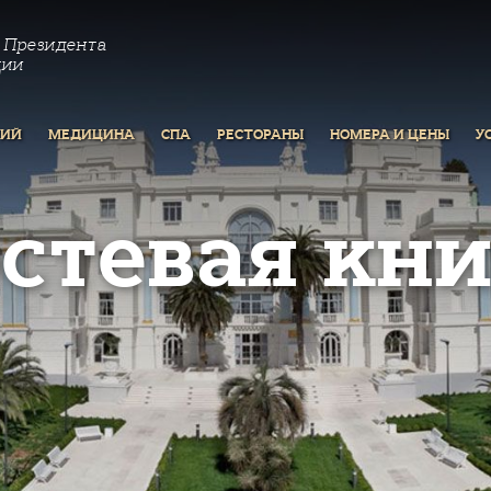
 Президента
ции
РИЙ
МЕДИЦИНА
СПА
РЕСТОРАНЫ
НОМЕРА И ЦЕНЫ
У
остевая кни