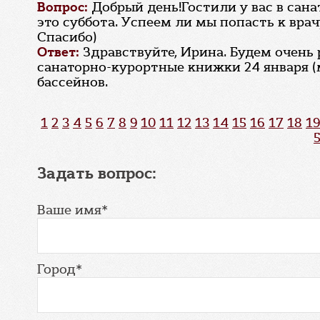
Вопрос:
Добрый день!Гостили у вас в сана
это суббота. Успеем ли мы попасть к врач
Спасибо)
Ответ:
Здравствуйте, Ирина. Будем очень
санаторно-курортные книжки 24 января (
бассейнов.
1
2
3
4
5
6
7
8
9
10
11
12
13
14
15
16
17
18
19
Задать вопрос:
Ваше имя*
Город*