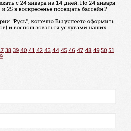
хать с 24 января на 14 дней. Но 24 января
 и 25 в воскресенье посещать бассейн.?
рии "Русь", конечно Вы успеете оформить
ов) и воспользоваться услугами наших
37
38
39
40
41
42
43
44
45
46
47
48
49
50
51
9