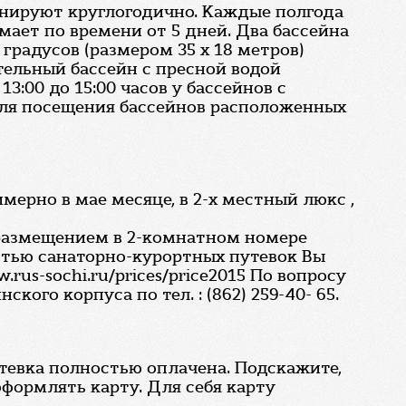
онируют круглогодично. Каждые полгода
мает по времени от 5 дней. Два бассейна
градусов (размером 35 x 18 метров)
тельный бассейн с пресной водой
13:00 до 15:00 часов у бассейнов с
. Для посещения бассейнов расположенных
мерно в мае месяце, в 2-х местный люкс ,
с размещением в 2-комнатном номере
остью санаторно-курортных путевок Вы
us-sochi.ru/prices/price2015 По вопросу
го корпуса по тел. : (862) 259-40- 65.
Путевка полностью оплачена. Подскажите,
формлять карту. Для себя карту