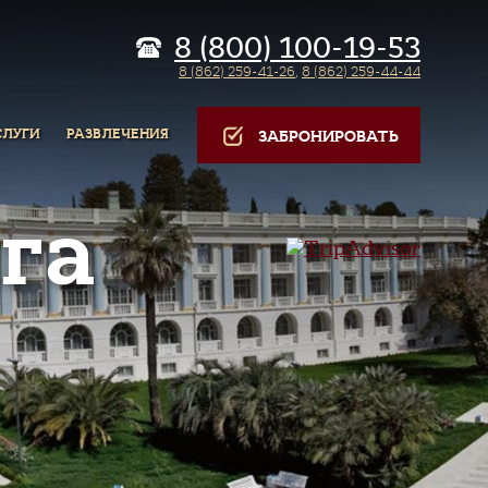
8 (800) 100-19-53
8 (862) 259-41-26
,
8 (862) 259-44-44
СЛУГИ
РАЗВЛЕЧЕНИЯ
ЗАБРОНИРОВАТЬ
га