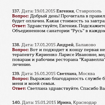
137.
Дата: 19.01.2015
Евгения
, Ставрополь
Вопрос:
Добрый день! Прочитала в правил
будет оплачен. Какая стоимость за завтра
Ответ:
Здравствуйте, Евгения. Подскажит
Объединенном санатории "Русь" в каждом
138.
Дата: 17.01.2015
Андрей
, Балаково
Вопрос:
Вот и подходит к концу первая н
терапевту Кириенко Ларисе Ивановне, ме
поварам и рабочим ресторана "Каравелла"
лечение.
139.
Дата: 16.01.2015
Светлана
, Москва
Вопрос:
Выражаю благодарность службе бр
меня и моей семьи.
Ответ:
Светлана здравствуйте. Спасибо Ва
140.
Дата: 15.01.2015
Ирина
, Краснодар