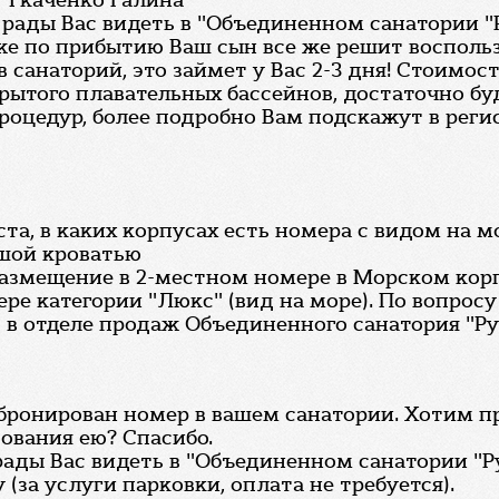
, Ткаченко Галина
ь рады Вас видеть в "Объединенном санатории "
же по прибытию Ваш сын все же решит восполь
санаторий, это займет у Вас 2-3 дня! Стоимос
рытого плавательных бассейнов, достаточно буд
оцедур, более подробно Вам подскажут в регис
та, в каких корпусах есть номера с видом на 
ьшой кроватью
змещение в 2-местном номере в Морском корпу
ере категории "Люкс" (вид на море). По вопро
 отделе продаж Объединенного санатория "Русь" 
абронирован номер в вашем санатории. Хотим пр
зования ею? Спасибо.
ады Вас видеть в "Объединенном санатории "Рус
(за услуги парковки, оплата не требуется).