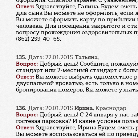
оформила. Спасибо заранее. С уважением
Ответ:
Здравствуйте, Галина. Будем очен
для сына Вы можете не оформлять, если 
Вы можете оформить карту по прибытии в 
человека. Для посещения закрытого и отк
вопросу прохождения оздоровительных пр
(862) 259-40- 65.
135.
Дата: 22.01.2015
Татьяна
,
Вопрос:
Добрый день! Сообщите, пожалуйс
стандарт или 2-местный стандарт с бол
Ответ:
Вы можете выбрать одноместное ра
двуспальной кроватью, есть только в ном
бронирования номеров, Вы можете узнать в
136.
Дата: 20.01.2015
Ирина
, Краснодар
Вопрос:
Добрый день! С 24 января у нас з
гостевая парковка? И какие условия поль
Ответ:
Здравствуйте, Ирина Будем очень р
Вы можете воспользоваться ей по приезду 