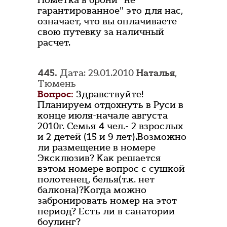
Пометка в брони "не
гарантированное" это для нас,
означает, что вы оплачиваете
свою путевку за наличный
расчет.
445.
Дата: 29.01.2010
Наталья
,
Тюмень
Вопрос:
Здравствуйте!
Планируем отдохнуть в Руси в
конце июля-начале августа
2010г. Семья 4 чел.- 2 взрослых
и 2 детей (15 и 9 лет).Возможно
ли размещение в номере
Эксклюзив? Как решается
вэтом номере вопрос с сушкой
полотенец, белья(т.к. нет
балкона)?Когда можно
забронировать номер на этот
период? Есть ли в санатории
боулинг?