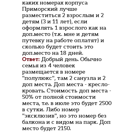
каких номерах корпуса
Приморский лучше
разместиться 2 взрослым и 2
детям (3 и 11 лет), если
оформлять 1 взрослого как на
доп.место (т.к. мне и детям
путевку на работе оплатят) и
сколько будет стоить это
доп.место на 18 дней.
Ответ:
Добрый день. Обычно
семья из 4 человек
размещается в номере
"полулюкс", там 2 санузла и 2
доп места. Доп места - кресло-
кровать. Стоимость доп места -
50% от полной стоимости
места, т.е. в июле это будет 2500
в сутки. Либо номер
"эксклюзив", но это номер без
балкона и с видом на парк. Доп
место будет 2150.