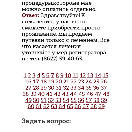
процедуры,котороые мне
можно оплатить отдельно.
Ответ:
Здравствуйте! К
сожалению, у нас вы не
сможете приобрести просто
проживание, мы продаем
путевки только с лечением. Все
что касается лечения
уточняйте у мед регистратора
по тел. (8622) 59-40-65.
1
2
3
4
5
6
7
8
9
10
11
12
13
14
15
16
17
18
19
20
21
22
23
24
25
26
27
28
29
30
31
32
33
34
35
36
37
38
39
40
41
42
43
44
45
46
47
48
49
50
51
52
53
54
55
56
57
58
59
60
61
62
63
64
65
66
67
68
69
Задать вопрос: