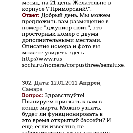
месяц, на 21 день. Желательно в
корпусе \"Приморский\".
Ответ:
Добрый день. Мы можем
предложить вам размещение в
номере "джуниор сюит", это
просторный номер с двумя
дополнительными местами.
Описание номера и фото вы
можете увидеть здесь
http://www.rus-
sochi.ru/nomera/corpusthree/semiluxe.
302.
Дата: 12.01.2011
Андрей
,
Самара
Вопрос:
Здравствуйте!
Планируем приехать к вам в
конце марта. Можно узнать,
будет ли функционировать в
это время открытый бассейн? И
еще, если известно, не
забронированы ли на это время