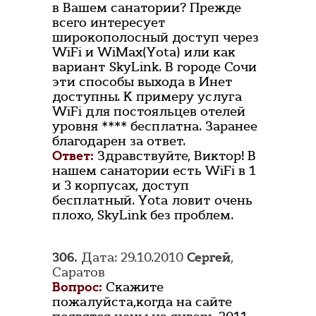
в Вашем санатории? Прежде
всего интересует
широкополосный доступ через
WiFi и WiMax(Yota) или как
вариант SkyLink. В городе Сочи
эти способы выхода в Инет
доступны. К примеру услуга
WiFi для постояльцев отелей
уровня **** бесплатна. Заранее
благодарен за ответ.
Ответ:
Здравствуйте, Виктор! В
нашем санатории есть WiFi в 1
и 3 корпусах, доступ
бесплатный. Yota ловит очень
плохо, SkyLink без проблем.
306.
Дата: 29.10.2010
Сергей
,
Саратов
Вопрос:
Скажите
пожалуйста,когда на сайте