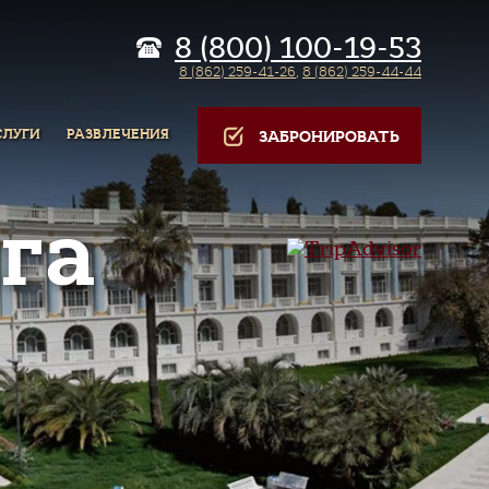
8 (800) 100-19-53
8 (862) 259-41-26
,
8 (862) 259-44-44
СЛУГИ
РАЗВЛЕЧЕНИЯ
ЗАБРОНИРОВАТЬ
га