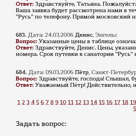
Ответ:
Здравствуйте, Татьяна. Пожалуйст
Ваша заявка будет рассмотрена нами в т
"Русь" по телефону. Прямой московский но
683.
Дата: 24.03.2006
Денис
, Энгельс
Вопрос:
Указанные цены в таблице означа
Ответ:
Здравствуйте, Денис. Цены, указан
номера. Срок путевки в санатории "Русь"
684.
Дата: 09.03.2006
Пётр
, Санкт-Петербу
Вопрос:
Здравствуйте, господа! Слышал, 
Ответ:
Уважаемый Пётр! Действительно, н
1
2
3
4
5
6
7
8
9
10
11
12
13
14
15
16
17
18
19
Задать вопрос: