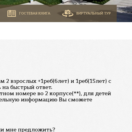
ГОСТЕВАЯ КНИГА
ВИРТУАЛЬНЫЙ ТУР
2 взрослых +1реб(6лет) и 1реб(15лет) с
ь на быстрый ответ.
ном номере во 2 корпусе(**), для детей
нительную информацию Вы сможете
гли мне предложить?