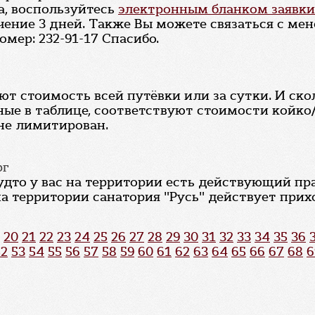
а, воспользуйтесь
электронным бланком заявки
ечение 3 дней. Также Вы можете связаться с м
мер: 232-91-17 Спасибо.
ют стоимость всей путёвки или за сутки. И ско
ные в таблице, соответствуют стоимости койко/
 не лимитирован.
рг
будто у вас на территории есть действующий пр
а территории санатория "Русь" действует прих
20
21
22
23
24
25
26
27
28
29
30
31
32
33
34
35
36
52
53
54
55
56
57
58
59
60
61
62
63
64
65
66
67
68
6