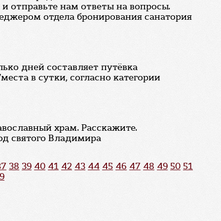
и отправьте нам ответы на вопросы.
енеджером отдела бронирования санатория
лько дней составляет путёвка
места в сутки, согласно категории
авославный храм. Расскажите.
од святого Владимира
37
38
39
40
41
42
43
44
45
46
47
48
49
50
51
9