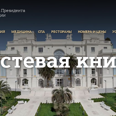
 Президента
ции
РИЙ
МЕДИЦИНА
СПА
РЕСТОРАНЫ
НОМЕРА И ЦЕНЫ
У
остевая кни