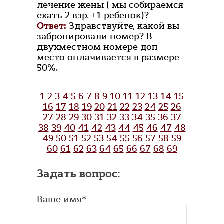
лечение жены ( мы собираемся
ехать 2 взр. +1 ребенок)?
Ответ:
Здравствуйте, какой вы
забронировали номер? В
двухместном номере доп
место оплачивается в размере
50%.
1
2
3
4
5
6
7
8
9
10
11
12
13
14
15
16
17
18
19
20
21
22
23
24
25
26
27
28
29
30
31
32
33
34
35
36
37
38
39
40
41
42
43
44
45
46
47
48
49
50
51
52
53
54
55
56
57
58
59
60
61
62
63
64
65
66
67
68
69
Задать вопрос:
Ваше имя*