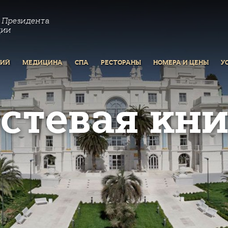
 Президента
ции
РИЙ
МЕДИЦИНА
СПА
РЕСТОРАНЫ
НОМЕРА И ЦЕНЫ
У
остевая кни