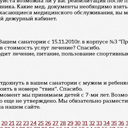
йста возможна ли у вас реабилитация после пе
ника. Какие мед. документы необходимо взять 
 касающиеся медицинского обслуживания, вы може
ый дежурный кабинет.
ашем санатории с 15.11.2010г. в корпусе №3 "П
в стоимость услуг лечение? Спасибо.
ходит лечение, питание, пользование спортив
отдохнуть в вашем санатории с мужем и ребенком
оить в номере "твин". Спасибо.
 момент мы принимаем детей с 7-ми лет. Возм
то еще не утверждено. Мы обязательно размес
а нашем сайте.
20
21
22
23
24
25
26
27
28
29
30
31
32
33
34
35
36