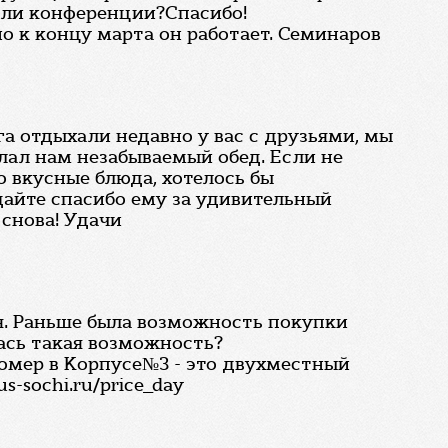
 или конференции?Спасибо!
о к концу марта он работает. Семинаров
га отдыхали недавно у вас с друзьями, мы
лал нам незабываемый обед. Если не
о вкусные блюда, хотелось бы
дайте спасибо ему за удивительный
 снова! Удачи
ся. Раньше была возможность покупки
ась такая возможность?
номер в Корпусе№3 - это двухместный
-sochi.ru/price_day