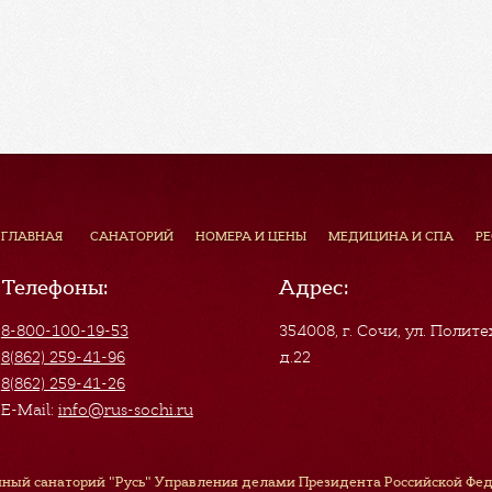
ГЛАВНАЯ
САНАТОРИЙ
НОМЕРА И ЦЕНЫ
МЕДИЦИНА И СПА
Р
Телефоны:
Адрес:
8-800-100-19-53
354008, г. Сочи
,
ул. Полите
8(862) 259-41-96
д.22
8(862) 259-41-26
E-Mail:
info@rus-sochi.ru
ный санаторий "Русь" Управления делами Президента Российской Феде