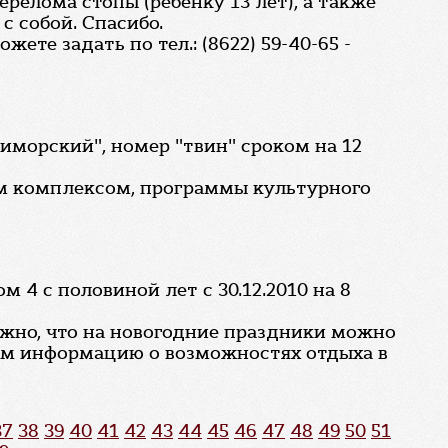
релома стопы (ребенку 13 лет), а также
с собой. Спасибо.
те задать по тел.: (8622) 59-40-65 -
риморский", номер "твин" сроком на 12
ным комплексом, программы культурного
 4 с половиной лет с 30.12.2010 на 8
ожно, что на новогодние праздники можно
тим информацию о возможностях отдыха в
37
38
39
40
41
42
43
44
45
46
47
48
49
50
51