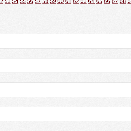
52
53
54
55
56
57
58
59
60
61
62
63
64
65
66
67
68
6