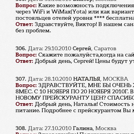
Вопрос:
Какие возможность подключения 
через WiFi и WiMax(Yota) или как вариант
постояльцев отелей уровня **** бесплатна
Ответ:
Здравствуйте, Виктор! В нашем сана
без проблем.
306.
Дата: 29.10.2010
Сергей
, Саратов
Вопрос:
Скажите пожалуйста,когда на сайт
Ответ:
Добрый день, Сергей! Цены будут у
307.
Дата: 28.10.2010
НАТАЛЬЯ
, МОСКВА
Вопрос:
ЗДРАВСТВУЙТЕ, МНЕ БЫ ОЧЕНЬ
8МЕС. С 10 НОЯБРЯ ПО 20 НОЯБРЯ 2010
НОВОМУ ПРЕЙСКУРАНТУ ЦЕН? СПАСИБ
Ответ:
Добрый день, Наталья! Стоимость н
питание. Подробнее с прейскурантом Вы 
308.
Дата: 27.10.2010
Галина
, Москва