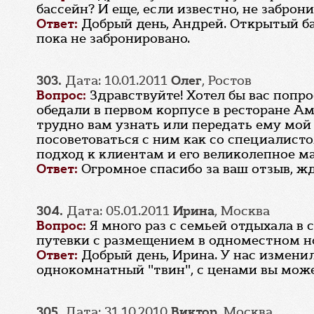
бассейн? И еще, если известно, не забро
Ответ:
Добрый день, Андрей. Открытый ба
пока не забронировано.
303.
Дата: 10.01.2011
Олег
, Ростов
Вопрос:
Здравствуйте! Хотел бы вас попр
обедали в первом корпусе в ресторане Ам
трудно вам узнать или передать ему мой 
посоветоваться с ним как со специалист
подход к клиентам и его великолепное ма
Ответ:
Огромное спасибо за ваш отзыв, жд
304.
Дата: 05.01.2011
Ирина
, Москва
Вопрос:
Я много раз с семьей отдыхала в 
путевки с размещением в одноместном но
Ответ:
Добрый день, Ирина. У нас измени
однокомнатный "твин", с ценами вы можете
305.
Дата: 31.10.2010
Виктор
, Москва