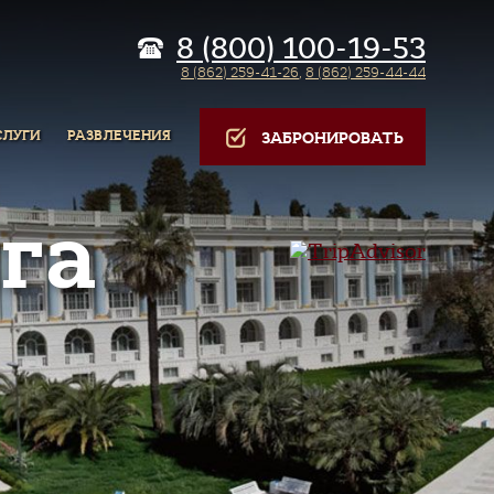
8 (800) 100-19-53
8 (862) 259-41-26
,
8 (862) 259-44-44
СЛУГИ
РАЗВЛЕЧЕНИЯ
ЗАБРОНИРОВАТЬ
га