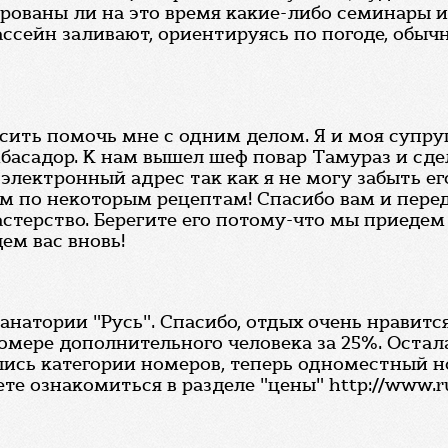
нированы ли на это время какие-либо семинары
ссейн заливают, ориентируясь по погоде, обычн
осить помочь мне с одним делом. Я и моя супру
басадор. К нам вышел шеф повар Тамураз и сде
электронный адрес так как я не могу забыть ег
ом по некоторым рецептам! Спасибо вам и пере
стерство. Берегите его потому-что мы приедем
ем вас вновь!
санатории "Русь". Спасибо, отдых очень нравит
мере дополнительного человека за 25%. Остал
лись категории номеров, теперь одноместный 
 ознакомиться в разделе "цены" http://www.rus