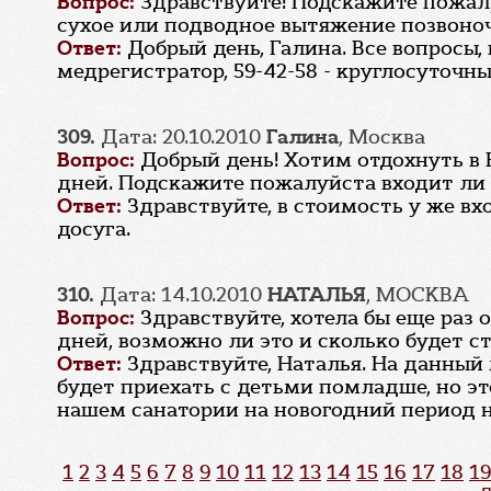
Вопрос:
Здравствуйте! Подскажите пожалу
сухое или подводное вытяжение позвоноч
Ответ:
Добрый день, Галина. Все вопросы,
медрегистратор, 59-42-58 - круглосуточн
309.
Дата: 20.10.2010
Галина
, Москва
Вопрос:
Добрый день! Хотим отдохнуть в В
дней. Подскажите пожалуйста входит ли 
Ответ:
Здравствуйте, в стоимость у же в
досуга.
310.
Дата: 14.10.2010
НАТАЛЬЯ
, МОСКВА
Вопрос:
Здравствуйте, хотела бы еще раз 
дней, возможно ли это и сколько будет ст
Ответ:
Здравствуйте, Наталья. На данный
будет приехать с детьми помладше, но э
нашем санатории на новогодний период н
1
2
3
4
5
6
7
8
9
10
11
12
13
14
15
16
17
18
19